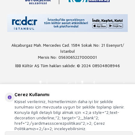
Akçaburgaz Mah. Mercedes Cad. 1584 Sokak No: 21 Esenyurt/
İstanbul
Mersis No: 0563065227000001
İBB Kültür AŞ Tüm hakları saklıdır. © 2024
08504808946
Çerez Kullanımı
Kişisel verileriniz, hizmetlerimizin daha iyi bir şekilde
sunulması için mevzuata uygun bir şekilde toplanıp işlenir.
Konuyla ilgili detaylı bilgi almak için <2;a style="2;text-
decoration:underline;"2; target="2;_blank"2;
href="2;/yardim#ssscerezpolitikasi"2;>2; Çerez
Politikamızı<2;/a>2; inceleyebilirsiniz.