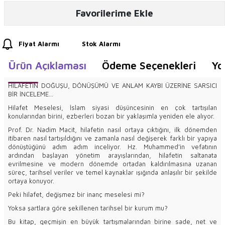
Favorilerime Ekle
Fiyat Alarmı
Stok Alarmı
Ürün Açıklaması
Ödeme Seçenekleri
Yo
HİLAFETİN DOĞUŞU, DÖNÜŞÜMÜ VE ANLAM KAYBI ÜZERİNE SARSICI
BİR İNCELEME...
Hilafet Meselesi, İslam siyasi düşüncesinin en çok tartışılan
konularından birini, ezberleri bozan bir yaklaşımla yeniden ele alıyor.
Prof. Dr. Nadim Macit, hilafetin nasıl ortaya çıktığını, ilk dönemden
itibaren nasıl tartışıldığını ve zamanla nasıl değişerek farklı bir yapıya
dönüştüğünü adım adım inceliyor. Hz. Muhammed’in vefatının
ardından başlayan yönetim arayışlarından, hilafetin saltanata
evrilmesine ve modern dönemde ortadan kaldırılmasına uzanan
süreç, tarihsel veriler ve temel kaynaklar ışığında anlaşılır bir şekilde
ortaya konuyor.
Peki hilafet, değişmez bir inanç meselesi mi?
Yoksa şartlara göre şekillenen tarihsel bir kurum mu?
Bu kitap, geçmişin en büyük tartışmalarından birine sade, net ve