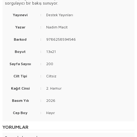
sorgulayıcı bir bakış sunuyor.
Yayınevi
:
Destek Yayınları
Yazar
:
Nadim Macit
Barkod
:
9786258594546
Boyut
:
13x21
Sayfa Sayısı
:
200
Cilt Tipi
:
Ciltsiz
Kağıt Cinsi
:
2. Hamur
Basım Yılı
:
2026
Cep Boy
:
Hayır
YORUMLAR