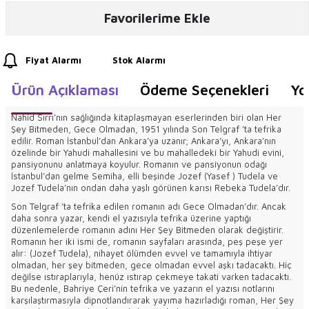
Favorilerime Ekle
Fiyat Alarmı
Stok Alarmı
Ürün Açıklaması
Ödeme Seçenekleri
Yo
Nahid Sırrı’nın sağlığında kitaplaşmayan eserlerinden biri olan Her
Şey Bitmeden, Gece Olmadan, 1951 yılında Son Telgraf ’ta tefrika
edilir. Roman İstanbul’dan Ankara’ya uzanır; Ankara’yı, Ankara’nın
özelinde bir Yahudi mahallesini ve bu mahalledeki bir Yahudi evini,
pansiyonunu anlatmaya koyulur. Romanın ve pansiyonun odağı
İstanbul’dan gelme Semiha, elli beşinde Jozef (Yasef ) Tudela ve
Jozef Tudela’nın ondan daha yaşlı görünen karısı Rebeka Tudela’dır.
Son Telgraf ’ta tefrika edilen romanın adı Gece Olmadan’dır. Ancak
daha sonra yazar, kendi el yazısıyla tefrika üzerine yaptığı
düzenlemelerde romanın adını Her Şey Bitmeden olarak değiştirir.
Romanın her iki ismi de, romanın sayfaları arasında, peş peşe yer
alır: (Jozef Tudela), nihayet ölümden evvel ve tamamıyla ihtiyar
olmadan, her şey bitmeden, gece olmadan evvel aşkı tadacaktı. Hiç
değilse ıstıraplarıyla, henüz ıstırap çekmeye takati varken tadacaktı.
Bu nedenle, Bahriye Çeri’nin tefrika ve yazarın el yazısı notlarını
karşılaştırmasıyla dipnotlandırarak yayıma hazırladığı roman, Her Şey