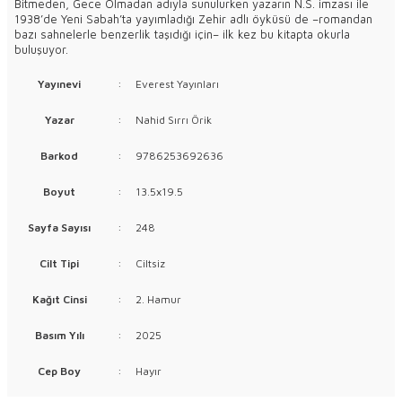
Bitmeden, Gece Olmadan adıyla sunulurken yazarın N.S. imzası ile
1938’de Yeni Sabah’ta yayımladığı Zehir adlı öyküsü de –romandan
bazı sahnelerle benzerlik taşıdığı için– ilk kez bu kitapta okurla
buluşuyor.
Yayınevi
:
Everest Yayınları
Yazar
:
Nahid Sırrı Örik
Barkod
:
9786253692636
Boyut
:
13.5x19.5
Sayfa Sayısı
:
248
Cilt Tipi
:
Ciltsiz
Kağıt Cinsi
:
2. Hamur
Basım Yılı
:
2025
Cep Boy
:
Hayır