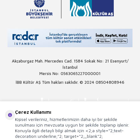
Akçaburgaz Mah. Mercedes Cad. 1584 Sokak No: 21 Esenyurt/
İstanbul
Mersis No: 0563065227000001
İBB Kültür AŞ Tüm hakları saklıdır. © 2024
08504808946
Çerez Kullanımı
Kişisel verileriniz, hizmetlerimizin daha iyi bir şekilde
sunulması için mevzuata uygun bir şekilde toplanıp işlenir.
Konuyla ilgili detaylı bilgi almak için <2;a style="2;text-
decoration:underline;"2; target="2;_blank"2;