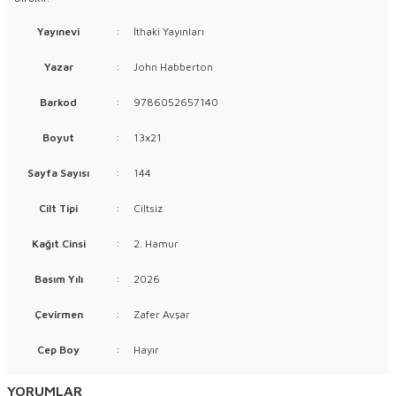
Yayınevi
:
İthaki Yayınları
Yazar
:
John Habberton
Barkod
:
9786052657140
Boyut
:
13x21
Sayfa Sayısı
:
144
Cilt Tipi
:
Ciltsiz
Kağıt Cinsi
:
2. Hamur
Basım Yılı
:
2026
Çevirmen
:
Zafer Avşar
Cep Boy
:
Hayır
YORUMLAR