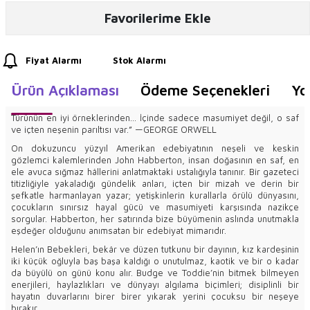
Favorilerime Ekle
Fiyat Alarmı
Stok Alarmı
Ürün Açıklaması
Ödeme Seçenekleri
Yo
Türünün en iyi örneklerinden… İçinde sadece masumiyet değil, o saf
ve içten neşenin parıltısı var.” —GEORGE ORWELL
On dokuzuncu yüzyıl Amerikan edebiyatının neşeli ve keskin
gözlemci kalemlerinden John Habberton, insan doğasının en saf, en
ele avuca sığmaz hâllerini anlatmaktaki ustalığıyla tanınır. Bir gazeteci
titizliğiyle yakaladığı gündelik anları, içten bir mizah ve derin bir
şefkatle harmanlayan yazar; yetişkinlerin kurallarla örülü dünyasını,
çocukların sınırsız hayal gücü ve masumiyeti karşısında nazikçe
sorgular. Habberton, her satırında bize büyümenin aslında unutmakla
eşdeğer olduğunu anımsatan bir edebiyat mimarıdır.
Helen’ın Bebekleri, bekâr ve düzen tutkunu bir dayının, kız kardeşinin
iki küçük oğluyla baş başa kaldığı o unutulmaz, kaotik ve bir o kadar
da büyülü on günü konu alır. Budge ve Toddie’nin bitmek bilmeyen
enerjileri, haylazlıkları ve dünyayı algılama biçimleri; disiplinli bir
hayatın duvarlarını birer birer yıkarak yerini çocuksu bir neşeye
bırakır.