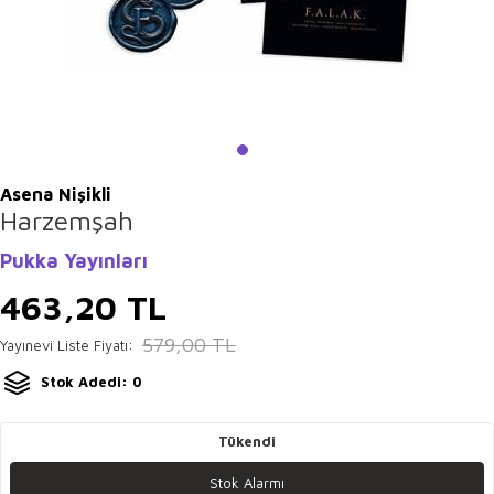
Asena Nişikli
Harzemşah
Pukka Yayınları
463,20
TL
579,00
TL
Yayınevi Liste Fiyatı:
Stok Adedi: 0
Tükendi
Stok Alarmı