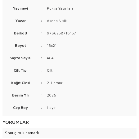
Yayınevi
:
Pukka Yayınları
Yazar
:
Asena Nişikli
Barkod
:
9786258718157
Boyut
:
13x21
Sayfa Sayısı
:
464
Cilt Tipi
:
Ciltli
Kağıt Cinsi
:
2. Hamur
Basım Yılı
:
2026
Cep Boy
:
Hayır
YORUMLAR
Sonuç bulunamadı.