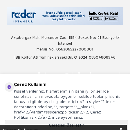
Akçaburgaz Mah. Mercedes Cad. 1584 Sokak No: 21 Esenyurt/
İstanbul
Mersis No: 0563065227000001
İBB Kültür AŞ Tüm hakları saklıdır. © 2024
08504808946
Çerez Kullanımı
Kişisel verileriniz, hizmetlerimizin daha iyi bir şekilde
sunulması için mevzuata uygun bir şekilde toplanıp işlenir.
Konuyla ilgili detaylı bilgi almak için <2;a style="2;text-
decoration:underline;"2; target="2;_blank"2;
href="2;/yardim#ssscerezpolitikasi"2;>2; Çerez
Politikamızı<2;/a>2; inceleyebilirsiniz.
Çerezleri Özelleştir
X