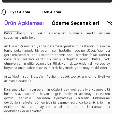
Fiyat Alarmı
Stok Alarmı
Ürün Açıklaması
Ödeme Seçenekleri
Yo
Kutsal Alazgir, en yakın arkadaşının ölümüyle kendini intikam
savaşının içinde bulur.
Artık o aldığı emirleri yerine getirmesi gereken bir askerdir. Rusya`nın
tenha sokaklarında bir avcı misali hedefinin peşine düşer. Yapması
gereken kendini Tanrı ilan eden adamın sonu olmaktır fakat kaderin
daha farklı planları vardır. Bir yanlış anlaşılma sonucu Kutsal, yok
etmeye yemin ettiği adamla bir ittifak kurmak zorunda kalır ve beş ay
boyunca onun sahte nişanlısı olarak hayatında yer almayı teklif eder.
Araz Vladimirov, Bratva`nın Pakhanı, soğuk toprakların en tehlikeli ve
acımasız adamıdır.
Karşısına çıkan hırçın balerinin gözlerindeki nefreti eliyle koymuş gibi
bulan Araz, Kutsal`ın hayatına giriş nedenini anlamaya çalışırken
gözünü sarışının üzerinden ayırmamaya kararlıdır. Birbirlerine
duydukları nefrete rağmen işbirliği yapmak zorunda kalan ikili, tahmin
edilemez sır ve olaylarla ancak bir arada kalırlarsa baş
edebileceklerini anlarlar.