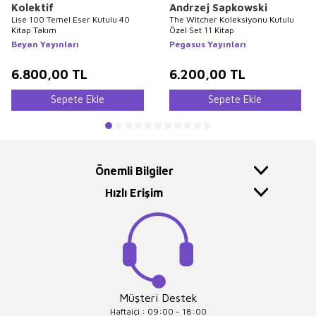
Kolektif
Andrzej Sapkowski
Lise 100 Temel Eser Kutulu 40
The Witcher Koleksiyonu Kutulu
Kitap Takım
Özel Set 11 Kitap
Beyan Yayınları
Pegasus Yayınları
6.800,00
TL
6.200,00
TL
Sepete Ekle
Sepete Ekle
Önemli Bilgiler
Hızlı Erişim
Müşteri Destek
Haftaiçi : 09:00 - 18:00