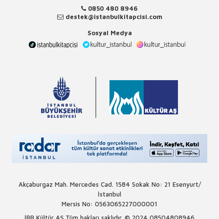
0850 480 8946
destek@istanbulkitapcisi.com
Sosyal Medya
Akçaburgaz Mah. Mercedes Cad. 1584 Sokak No: 21 Esenyurt/
İstanbul
Mersis No: 0563065227000001
İBB Kültür AŞ Tüm hakları saklıdır. © 2024
08504808946