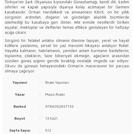
Türkiye’nin Şark Okyanusu kıyısındaki Güneşhamağı; kendi dili, kadim
sihirleri ve kapalı yapısıyla dışarıya kolay açılmayan bir Gemeni
kasabasıdır. Orman Hardalkedi ve anneannesi Kibrit, on bir yıllık
sürgünün ardından, doğanın ve gündeliğin alışıldık biçimlerde
işlemediği bu kasabaya geri döner. Aile evinde nesillerdir biriken
eşyalar, mektuplar ve defterler temas ettikçe genişleyen bir hafızayı
açığa çıkarır.
Sürgünü bir felaket anlatısı olmanın ötesine taşıyan, yerel ve hayali
kültlere yaslanmış, şiirsel bir yaz mevsimi hikâyesi anlatıyor Rukel.
Hayatta kalmanın, hatırlamanın, yeniden anlam kurmanın bedellerini;
toplanmış çileklerin, taze biberiyeli ekmeğin, ağaçların arasından
süzülen güneş ışığının geride bıraktığı nostaljik imgede var ediyor.
Okuru da güneşin himayesindeki Orman’ın macerasının bir parçası
olmaya çağırıyor.
Yayınevi
:
İthaki Yayınları
Yazar
:
Mayıs Rukel
Barkod
:
9786052657133
Boyut
:
13.5x21
Sayfa Sayısı
:
512