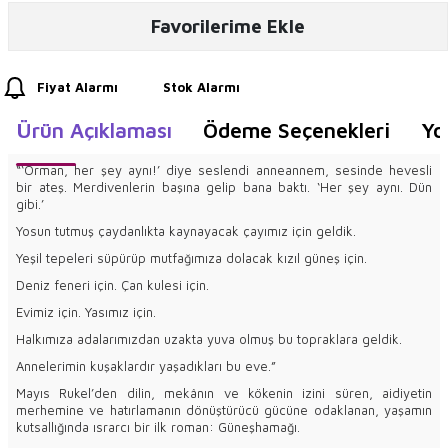
Favorilerime Ekle
Fiyat Alarmı
Stok Alarmı
Ürün Açıklaması
Ödeme Seçenekleri
Yo
“‘Orman, her şey aynı!’ diye seslendi anneannem, sesinde hevesli
bir ateş. Merdivenlerin başına gelip bana baktı. ‘Her şey aynı. Dün
gibi.’
Yosun tutmuş çaydanlıkta kaynayacak çayımız için geldik.
Yeşil tepeleri süpürüp mutfağımıza dolacak kızıl güneş için.
Deniz feneri için. Çan kulesi için.
Evimiz için. Yasımız için.
Halkımıza adalarımızdan uzakta yuva olmuş bu topraklara geldik.
Annelerimin kuşaklardır yaşadıkları bu eve.”
Mayıs Rukel’den dilin, mekânın ve kökenin izini süren, aidiyetin
merhemine ve hatırlamanın dönüştürücü gücüne odaklanan, yaşamın
kutsallığında ısrarcı bir ilk roman: Güneşhamağı.