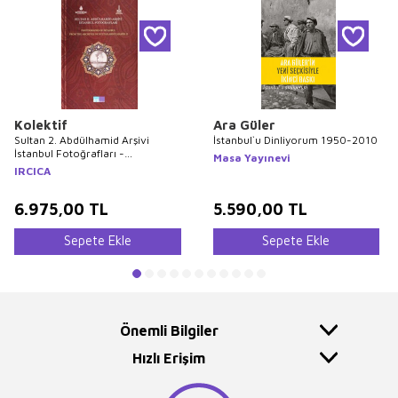
Kolektif
Ara Güler
Sultan 2. Abdülhamid Arşivi
İstanbul`u Dinliyorum 1950-2010
İstanbul Fotoğrafları -
Masa Yayınevi
Photographs of Istanbul From the
IRCICA
Archives of Sultan Abdülhamid 2
6.975,00
TL
5.590,00
TL
Sepete Ekle
Sepete Ekle
Önemli Bilgiler
Hızlı Erişim