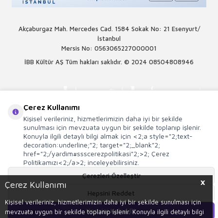
Akçaburgaz Mah. Mercedes Cad. 1584 Sokak No: 21 Esenyurt/
İstanbul
Mersis No: 0563065227000001
İBB Kültür AŞ Tüm hakları saklıdır. © 2024
08504808946
Çerez Kullanımı
Kişisel verileriniz, hizmetlerimizin daha iyi bir şekilde
sunulması için mevzuata uygun bir şekilde toplanıp işlenir.
Konuyla ilgili detaylı bilgi almak için <2;a style="2;text-
decoration:underline;"2; target="2;_blank"2;
href="2;/yardim#ssscerezpolitikasi"2;>2; Çerez
Politikamızı<2;/a>2; inceleyebilirsiniz.
Çerezleri Özelleştir
X
Çerez Kullanımı
Hepsini Reddet
T
-Soft
E-Ticaret
Sistemleriyle Hazırlanmıştır.
Kişisel verileriniz, hizmetlerimizin daha iyi bir şekilde sunulması için
Hepsini Kabul Et
mevzuata uygun bir şekilde toplanıp işlenir. Konuyla ilgili detaylı bilgi
Sepete Ekle