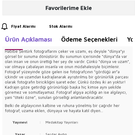
Favorilerime Ekle
Fiyat Alarmı
Stok Alarmı
Ürün Açıklaması
Ödeme Seçenekleri
Yo
Habibe Şentürk fotoğraflarını çeker ve uzamı, eş deyişle “dünya”yı
görsel bir sunuma dönüştürür. Bu sunumun içerisinde “dünya”da var
olan insan ve onun ürettiği her şey de vardır. Çünkü “dünya ve uzam”,
var olmaya çabalayan insanla ve onun müdahalesiyle biçimlenir.
Fotoğraf yüzeyinde göze gelen ise fotoğrafçının “gördüğü an”a
içkindir ve uzamdan kadrajlanarak ayrıştırılmış bir görünürlük parçası
olarak fotoğrafın biricikliğini işaret eder. Çünkü özdeş iki an yoktur!
Kadrajın göze getirdiği görünürlüğü başka hiç kimse aynı şekilde
göremez ve somutlayamaz. Fotoğraf algıya açıldığı an ise algılayıcı,
yani “öteki özne”, sunulan görselliği anlamlandıracaktır.
Belki de algılayıcının kalbine ve ruhuna yönelmiş bir çağrıdır her
fotoğraf; uzama eklen, dünyaya ve hayata katıl diyen...
Yayınevi
:
Medakitap Yayınları
Yazar
:
Serdar Aydın