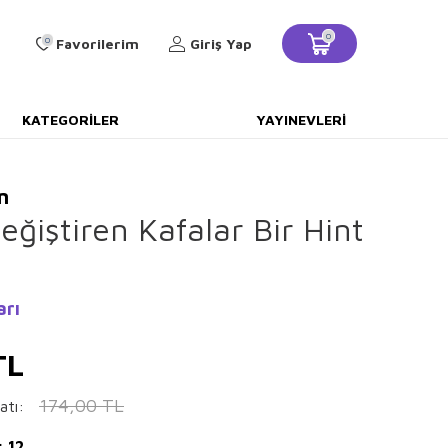
0
0
Favorilerim
Giriş Yap
KATEGORILER
YAYINEVLERI
n
ğiştiren Kafalar Bir Hint
arı
TL
174,00
TL
atı:
: 12