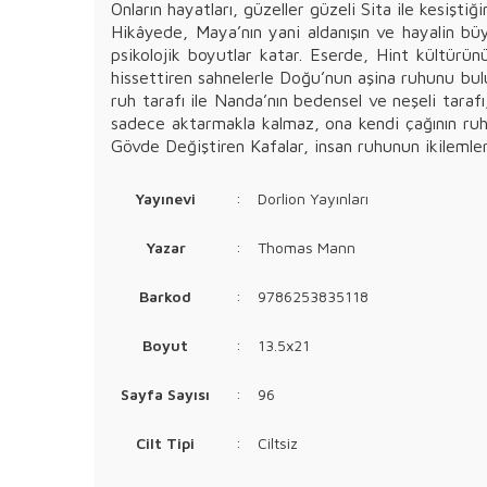
Onların hayatları, güzeller güzeli Sita ile kesişti
Hikâyede, Maya’nın yani aldanışın ve hayalin büyü
psikolojik boyutlar katar. Eserde, Hint kültürünü
hissettiren sahnelerle Doğu’nun aşina ruhunu bulu
ruh tarafı ile Nanda’nın bedensel ve neşeli tarafı
sadece aktarmakla kalmaz, ona kendi çağının ruhun
Gövde Değiştiren Kafalar, insan ruhunun ikilemler
Yayınevi
:
Dorlion Yayınları
Yazar
:
Thomas Mann
Barkod
:
9786253835118
Boyut
:
13.5x21
Sayfa Sayısı
:
96
Cilt Tipi
:
Ciltsiz