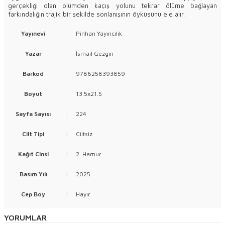
gerçekliği olan ölümden kaçış yolunu tekrar ölüme bağlayan
farkındalığın trajik bir şekilde sonlanışının öyküsünü ele alır.
Yayınevi
:
Pinhan Yayıncılık
Yazar
:
İsmail Gezgin
Barkod
:
9786258393859
Boyut
:
13.5x21.5
Sayfa Sayısı
:
224
Cilt Tipi
:
Ciltsiz
Kağıt Cinsi
:
2. Hamur
Basım Yılı
:
2025
Cep Boy
:
Hayır
YORUMLAR