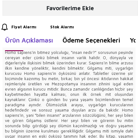
Favorilerime Ekle
Fiyat Alarmı
Stok Alarmı
Ürün Açıklaması
Ödeme Seçenekleri
Yo
Homo sapiens’in bitmez yolculuğu, “insan nedir?” sorusunun peşinde
cereyan eder çünkü bilmek insanın varlık halidir. O, dünyayla ve
diğerleriyle ilişkisini bilmek üzerinden kurar. Sapiens’in bilme arzusu
ilkin kendine yöneliktir, kendini bilmektir. Gılgamış miti, uygarlığın
kurucusu Homo sapiens’in öyküsünü anlatır. Tabletler üzerine şiir
biçiminde kazınmış bu metin, birkaç bin yıl öncesi iktidarının hakikat
rejimleriyle üretilen ve Mezopotamya insanının zihnini işgal eden
evren algısının kurucu mitidir. Bunca zamandır canlılığından hiçbir şey
kaybetmeden hayatta kalması, onun ilk örnek mit oluşundan
kaynaklanır. Çünkü o günden bu yana yaşamı biçimlendiren temel
paradigma aynıdır. Ölümsüzlük arayışı, uygarlığın kurucularının
hedefindedir ve sonsuz yaşama duyulan arzu da bakidir. Homo
sapiens’in, yani “bilen insanın” arzularının sözcülüğünü, her şeyi bilen
ve gören Gılgamış üstlenir. Her şeyi bilen ve görenin bu mitin
sonunda bilip gördüğü şey ölümün kaçınılmazlığı ve doğru yaşamın
bu bilginin üzerine kurulması gerekliliğidir. Gılgamış miti ismiyle dahi
uygar insanın en eski öyküsü tanımını hak eder. Bu kitap, yaşamın