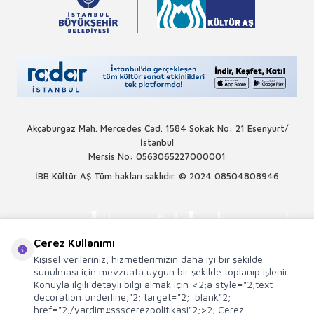
Akçaburgaz Mah. Mercedes Cad. 1584 Sokak No: 21 Esenyurt/
İstanbul
Mersis No: 0563065227000001
İBB Kültür AŞ Tüm hakları saklıdır. © 2024
08504808946
Çerez Kullanımı
Kişisel verileriniz, hizmetlerimizin daha iyi bir şekilde
sunulması için mevzuata uygun bir şekilde toplanıp işlenir.
Konuyla ilgili detaylı bilgi almak için <2;a style="2;text-
decoration:underline;"2; target="2;_blank"2;
href="2;/yardim#ssscerezpolitikasi"2;>2; Çerez