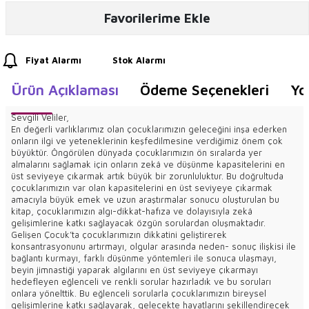
Favorilerime Ekle
Fiyat Alarmı
Stok Alarmı
Ürün Açıklaması
Ödeme Seçenekleri
Yo
Sevgili Veliler,
En değerli varlıklarımız olan çocuklarımızın geleceğini inşa ederken
onların ilgi ve yeteneklerinin keşfedilmesine verdiğimiz önem çok
büyüktür. Öngörülen dünyada çocuklarımızın ön sıralarda yer
almalarını sağlamak için onların zekâ ve düşünme kapasitelerini en
üst seviyeye çıkarmak artık büyük bir zorunluluktur. Bu doğrultuda
çocuklarımızın var olan kapasitelerini en üst seviyeye çıkarmak
amacıyla büyük emek ve uzun araştırmalar sonucu oluşturulan bu
kitap, çocuklarımızın algı-dikkat-hafıza ve dolayısıyla zekâ
gelişimlerine katkı sağlayacak özgün sorulardan oluşmaktadır.
Gelişen Çocuk’ta çocuklarımızın dikkatini geliştirerek
konsantrasyonunu artırmayı, olgular arasında neden- sonuç ilişkisi ile
bağlantı kurmayı, farklı düşünme yöntemleri ile sonuca ulaşmayı,
beyin jimnastiği yaparak algılarını en üst seviyeye çıkarmayı
hedefleyen eğlenceli ve renkli sorular hazırladık ve bu soruları
onlara yönelttik. Bu eğlenceli sorularla çocuklarımızın bireysel
gelişimlerine katkı sağlayarak, gelecekte hayatlarını şekillendirecek