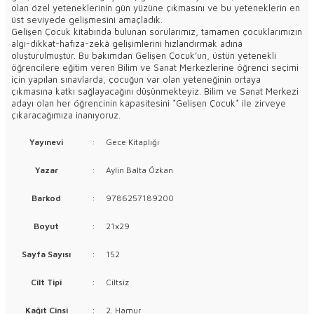
olan özel yeteneklerinin gün yüzüne çıkmasını ve bu yeteneklerin en
üst seviyede gelişmesini amaçladık.
Gelişen Çocuk kitabında bulunan sorularımız, tamamen çocuklarımızın
algı-dikkat-hafıza-zekâ gelişimlerini hızlandırmak adına
oluşturulmuştur. Bu bakımdan Gelişen Çocuk’un, üstün yetenekli
öğrencilere eğitim veren Bilim ve Sanat Merkezlerine öğrenci seçimi
için yapılan sınavlarda, çocuğun var olan yeteneğinin ortaya
çıkmasına katkı sağlayacağını düşünmekteyiz. Bilim ve Sanat Merkezi
adayı olan her öğrencinin kapasitesini *Gelişen Çocuk* ile zirveye
çıkaracağımıza inanıyoruz.
Yayınevi
:
Gece Kitaplığı
Yazar
:
Aylin Balta Özkan
Barkod
:
9786257189200
Boyut
:
21x29
Sayfa Sayısı
:
152
Cilt Tipi
:
Ciltsiz
Kağıt Cinsi
:
2. Hamur