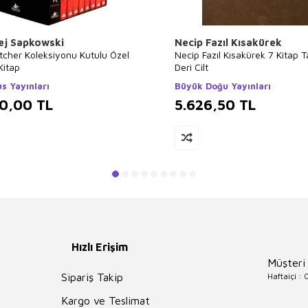
ej Sapkowski
Necip Fazıl Kısakürek
tcher Koleksiyonu Kutulu Özel
Necip Fazıl Kısakürek 7 Kitap 
Kitap
Deri Cilt
s Yayınları
Büyük Doğu Yayınları
00,00
TL
5.626,50
TL
Hızlı Erişim
Müşteri
Haftaiçi :
Sipariş Takip
Kargo ve Teslimat