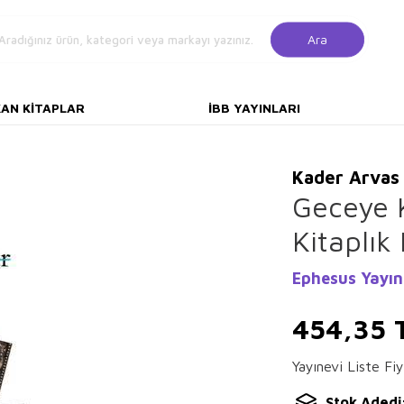
Ara
KAN KITAPLAR
İBB YAYINLARI
Kader Arvas
Geceye 
Kitaplık
Ephesus Yayın
454,35
Yayınevi Liste Fiy
Stok Adedi