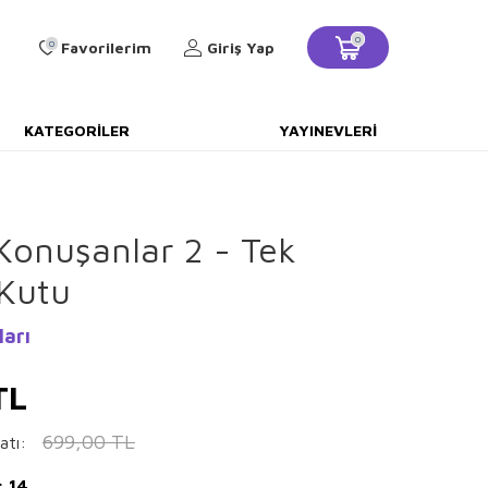
0
0
Favorilerim
Giriş Yap
KATEGORILER
YAYINEVLERI
Konuşanlar 2 - Tek
 Kutu
ları
TL
699,00
TL
atı:
: 14