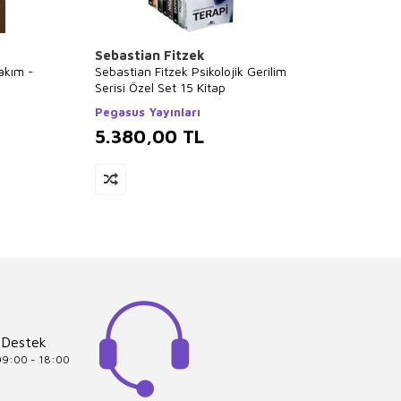
Sebastian Fitzek
Falih 
Takım -
Sebastian Fitzek Psikolojik Gerilim
Tüm Ki
Serisi Özel Set 15 Kitap
Kitap 
Pegasus Yayınları
Poziti
5.380,00
TL
5.3
 Destek
 09:00 - 18:00