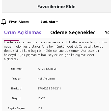
Favorilerime Ekle
Fiyat Alarmı
Stok Alarmı
Ürün Açıklaması
Ödeme Seçenekleri
Yo
Elinde olsa zamanı durdurur geriye sarardı. Hatta bazı yerleri, bir film
negatifi gibi kesip atardı. Ama bu mümkün değildi. Çaresizlik buydu
demek ki; eli kolu bağlı bir hâlde sonunu beklemek. Acınacak bir
haldeydi. "Çok pişmanım bazı şeyler için geç kaldığıma" dedi
hıçkırarak.
Yayınevi
:
Yafes Yayınları
Yazar
:
Halit Yıldırım
Barkod
:
9786259848211
Boyut
:
13x21
Sayfa Sayısı
:
112