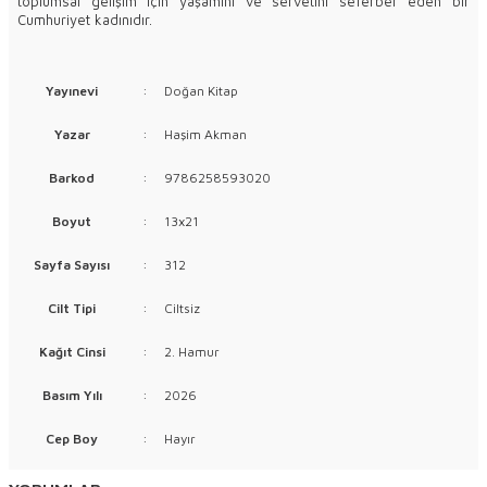
toplumsal gelişim için yaşamını ve servetini seferber eden bir
Cumhuriyet kadınıdır.
Yayınevi
:
Doğan Kitap
Yazar
:
Haşim Akman
Barkod
:
9786258593020
Boyut
:
13x21
Sayfa Sayısı
:
312
Cilt Tipi
:
Ciltsiz
Kağıt Cinsi
:
2. Hamur
Basım Yılı
:
2026
Cep Boy
:
Hayır