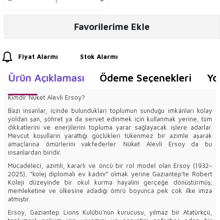
Favorilerime Ekle
Fiyat Alarmı
Stok Alarmı
Ürün Açıklaması
Ödeme Seçenekleri
Yo
Kimdir Nüket Alevli Ersoy?
Bazı insanlar, içinde bulundukları toplumun sunduğu imkânları kolay
yoldan şan, şöhret ya da servet edinmek için kullanmak yerine, tüm
dikkatlerini ve enerjilerini topluma yarar sağlayacak işlere adarlar.
Mevcut koşulların yarattığı güçlükleri tükenmez bir azimle aşarak
amaçlarına ömürlerini vakfederler. Nüket Alevli Ersoy da bu
insanlardan biridir.
Mücadeleci, azimli, kararlı ve öncü bir rol model olan Ersoy (1932–
2025), “kolej diplomalı ev kadını” olmak yerine Gaziantep’te Robert
Koleji düzeyinde bir okul kurma hayalini gerçeğe dönüştürmüş;
memleketine ve ülkesine adadığı ömrü boyunca pek çok ilke imza
atmıştır.
Ersoy, Gaziantep Lions Kulübü’nün kurucusu, yılmaz bir Atatürkçü,