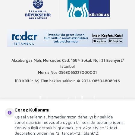
Akçaburgaz Mah. Mercedes Cad. 1584 Sokak No: 21 Esenyurt/
İstanbul
Mersis No: 0563065227000001
İBB Kültür AŞ Tüm hakları saklıdır. © 2024
08504808946
Çerez Kullanımı
Kişisel verileriniz, hizmetlerimizin daha iyi bir şekilde
sunulması için mevzuata uygun bir şekilde toplanıp işlenir.
Konuyla ilgili detaylı bilgi almak için <2;a style="2;text-
decoration:underline;"2; target="2;_blank"2;