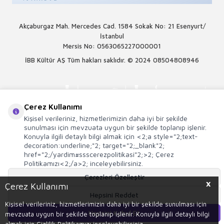
Akçaburgaz Mah. Mercedes Cad. 1584 Sokak No: 21 Esenyurt/
İstanbul
Mersis No: 0563065227000001
İBB Kültür AŞ Tüm hakları saklıdır. © 2024
08504808946
Çerez Kullanımı
Kişisel verileriniz, hizmetlerimizin daha iyi bir şekilde
sunulması için mevzuata uygun bir şekilde toplanıp işlenir.
Konuyla ilgili detaylı bilgi almak için <2;a style="2;text-
decoration:underline;"2; target="2;_blank"2;
href="2;/yardim#ssscerezpolitikasi"2;>2; Çerez
Politikamızı<2;/a>2; inceleyebilirsiniz.
Çerezleri Özelleştir
X
Çerez Kullanımı
Hepsini Reddet
T
-Soft
E-Ticaret
Sistemleriyle Hazırlanmıştır.
Kişisel verileriniz, hizmetlerimizin daha iyi bir şekilde sunulması için
Hepsini Kabul Et
mevzuata uygun bir şekilde toplanıp işlenir. Konuyla ilgili detaylı bilgi
Sepete Ekle