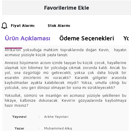
Favorilerime Ekle
Fiyat Alarmı
Stok Alarmı
Ürün Açıklaması
Ödeme Seçenekleri
Yo
Afrika’nın yoksulluğa mahkûm topraklarında doğan Kevin, hayatın
acımasız yüzüyle küçük yaşta tanıştı.
Annesiz büyümenin acısını içinde taşıyan bu küçük çocuk, hayallerine
ulaşmak için bilinmez bir yolculuğa çıkmak zorunda kaldı. Ancak bu
yol, ona özgürlüğü mü getirecekti, yoksa çok daha büyük bir
esaretin zincirlerini mi vuracaktı? Karanlık gölgeler arasında
kaybolmadan ayakta kalabilecek miydi? Yoksa, umutla çıktığı bu
yolculuk, onu geri dönüşü olmayan bir sona mı sürükleyecekti?
Yoksulluk, sömürü ve insanlığın en acımasız yüzüyle şekillenen bu
hikâye, kalbinize dokunacak. Kevin’ın gözyaşlarında kaybolmaya
hazır mısınız?
Yayınevi
:
Arkhe Yayınları
Yazar
:
Muhammed Alkış