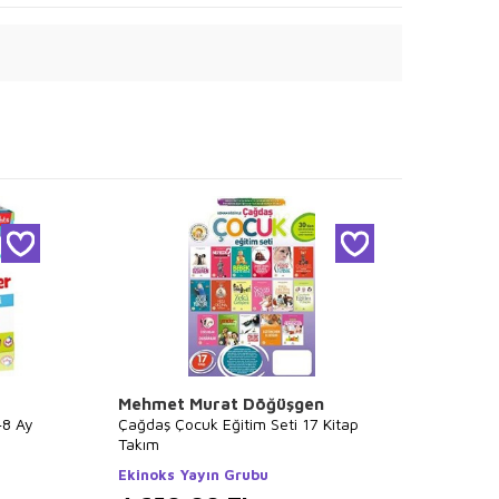
Mehmet Murat Döğüşgen
Emreh
48 Ay
Çağdaş Çocuk Eğitim Seti 17 Kitap
Yes Box
Takım
ODTÜ G
Ekinoks Yayın Grubu