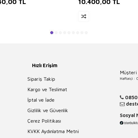
40,00
TL
10.400,00
TL
Hızlı Erişim
Müşteri
Haftaiçi :
Sipariş Takip
Kargo ve Teslimat
0850
İptal ve İade
deste
Gizlilik ve Güvenlik
Sosyal
Çerez Politikası
KVKK Aydınlatma Metni