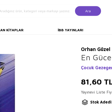
Ara
KAN KITAPLAR
İBB YAYINLARI
Orhan Güzel
En Gücel
Çocuk Gezege
81,60
T
Yayınevi Liste Fiy
Stok Adedi