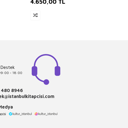
4.650,00
TL
4.3
 Destek
 09:00 - 18:00
 480 8946
k@istanbulkitapcisi.com
 Medya