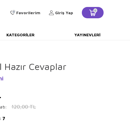
0
0
Favorilerim
Giriş Yap
KATEGORILER
YAYINEVLERI
 Hazır Cevaplar
ni
L
120,00
TL
atı:
: 7