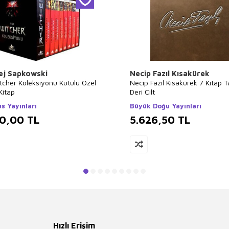
ej Sapkowski
Necip Fazıl Kısakürek
tcher Koleksiyonu Kutulu Özel
Necip Fazıl Kısakürek 7 Kitap 
Kitap
Deri Cilt
s Yayınları
Büyük Doğu Yayınları
00,00
TL
5.626,50
TL
Hızlı Erişim