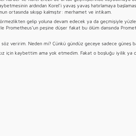
ı kaybetmesinin ardından Korel’i yavaş yavaş hatırlamaya başlama
unun ortasında sıkışıp kalmıştır: merhamet ve intikam.
 görmezlikten gelip yoluna devam edecek ya da geçmişiyle yüzle
iyle Prometheus’un peşine düşer fakat bu ölüm dansında Prometh
e söz veririm. Neden mi? Çünkü gündüz geceye sadece güneş bata
ız için kaybettim ama yok etmedim. Fakat o boşluğu iyilik ya da