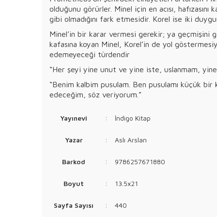
olduğunu görürler. Minel için en acısı, hafızasın
gibi olmadığını fark etmesidir. Korel ise iki duyg
Minel’in bir karar vermesi gerekir; ya geçmişini
kafasına koyan Minel, Korel’in de yol göstermes
edemeyeceği türdendir
“Her şeyi yine unut ve yine iste, uslanmam, yin
“Benim kalbim pusulam. Ben pusulamı küçük bir k
edeceğim, söz veriyorum.”
Yayınevi
:
İndigo Kitap
Yazar
:
Aslı Arslan
Barkod
:
9786257671880
Boyut
:
13.5x21
Sayfa Sayısı
:
440