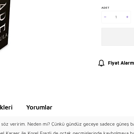
ADET
Fiyat Alarm
leri
Yorumlar
e söz veririm. Neden mi? Çünkü gündüz geceye sadece güneş bata
nel Karaer ile Korel Erezli de ortak geçmişlerinde kaybolmaya 