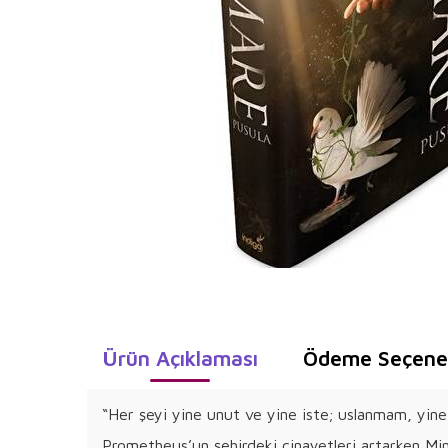
Ürün Açıklaması
Ödeme Seçenek
“Her şeyi yine unut ve yine iste; uslanmam, yin
Prometheus’un şehirdeki cinayetleri artarken Mi