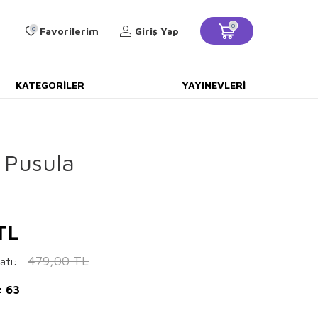
0
0
Favorilerim
Giriş Yap
KATEGORILER
YAYINEVLERI
 Pusula
TL
479,00
TL
atı:
: 63