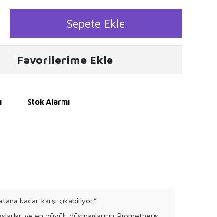
Sepete Ekle
Favorilerime Ekle
ı
Stok Alarmı
na kadar karşı çıkabiliyor.”
başlarlar ve en büyük düşmanlarının Prometheus