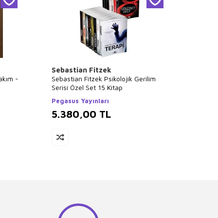
Sebastian Fitzek
Falih 
Takım -
Sebastian Fitzek Psikolojik Gerilim
Tüm Ki
Serisi Özel Set 15 Kitap
Kitap 
Pegasus Yayınları
Poziti
5.380,00
TL
5.3