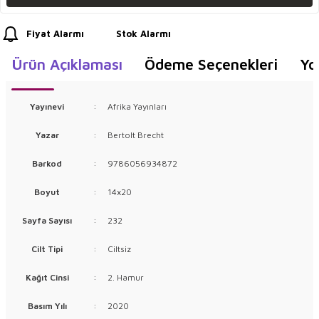
Fiyat Alarmı
Stok Alarmı
Ürün Açıklaması
Ödeme Seçenekleri
Yo
Yayınevi
:
Afrika Yayınları
Yazar
:
Bertolt Brecht
Barkod
:
9786056934872
Boyut
:
14x20
Sayfa Sayısı
:
232
Cilt Tipi
:
Ciltsiz
Kağıt Cinsi
:
2. Hamur
Basım Yılı
:
2020