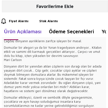
Favorilerime Ekle
Fiyat Alarmı
Stok Alarmı
Ürün Açıklaması
Ödeme Seçenekleri
Yo
Çağdaş dünyanın aşırılıklarını zarifçe işleyen bir masal.
Domuzlar bir alegori ya da bir Yunan tragedyasını andırıyor… Kitabın
etkili ve samimi dili karmaşık gerçekleri aktarıyor… Çarpıcı ve umut
dolu bu kitap, içten yükselen bir devrimi savunuyor.
Mari Carlson
Dünyanın dört bir yanından atılan çöplerin son durağı olan bir adada
yaşayan dört çocuk… Çöp gelir, çocuklar çöpü ayıklar ve çöpleri
doymak bilmeyen domuzlara atarlar. Bu mükemmel işleyen bir
sistemdir. Fakat sonra kıyıya içinde çocuk taşıyan bir fıçı vurur.
Adadakiler karar vermek zorundadır: Bu oğlan dünyanın çöpü, yani
domuz yemi midir yoksa onlardan biri midir? Aldıkları karar,
hayatlarını ve sistemi geri dönülmez olarak değiştirecektir.
Domuzlar etkileyici, özenli ve sembolik diliyle gezegenimize,
çocuklara ve aynı havayı soluduğumuz insanlara karşı
sorumluluklarımızı ne kadar yerine getirebildiğimizi sorguluyor.