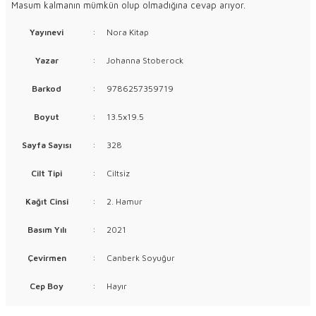
Masum kalmanın mümkün olup olmadığına cevap arıyor.
Yayınevi
:
Nora Kitap
Yazar
:
Johanna Stoberock
Barkod
:
9786257359719
Boyut
:
13.5x19.5
Sayfa Sayısı
:
328
Cilt Tipi
:
Ciltsiz
Kağıt Cinsi
:
2. Hamur
Basım Yılı
:
2021
Çevirmen
:
Canberk Soyuğur
Cep Boy
:
Hayır