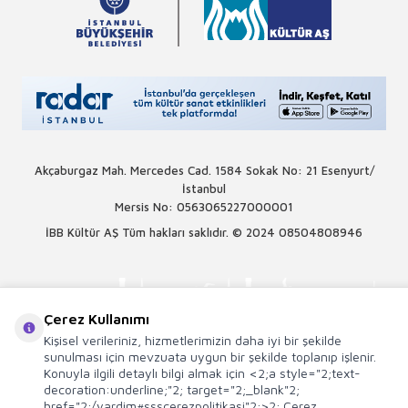
Akçaburgaz Mah. Mercedes Cad. 1584 Sokak No: 21 Esenyurt/
İstanbul
Mersis No: 0563065227000001
İBB Kültür AŞ Tüm hakları saklıdır. © 2024
08504808946
Çerez Kullanımı
Kişisel verileriniz, hizmetlerimizin daha iyi bir şekilde
sunulması için mevzuata uygun bir şekilde toplanıp işlenir.
Konuyla ilgili detaylı bilgi almak için <2;a style="2;text-
decoration:underline;"2; target="2;_blank"2;
href="2;/yardim#ssscerezpolitikasi"2;>2; Çerez