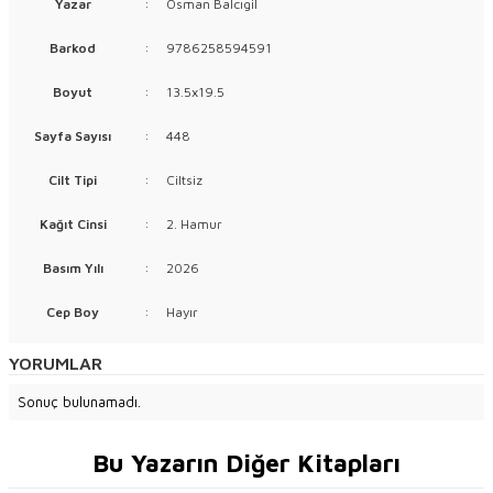
Yazar
:
Osman Balcıgil
Barkod
:
9786258594591
Boyut
:
13.5x19.5
Sayfa Sayısı
:
448
Cilt Tipi
:
Ciltsiz
Kağıt Cinsi
:
2. Hamur
Basım Yılı
:
2026
Cep Boy
:
Hayır
YORUMLAR
Sonuç bulunamadı.
Bu Yazarın Diğer Kitapları