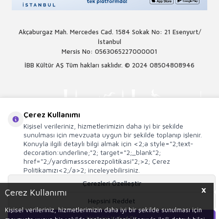
Akçaburgaz Mah. Mercedes Cad. 1584 Sokak No: 21 Esenyurt/
İstanbul
Mersis No: 0563065227000001
İBB Kültür AŞ Tüm hakları saklıdır. © 2024
08504808946
Çerez Kullanımı
Kişisel verileriniz, hizmetlerimizin daha iyi bir şekilde
sunulması için mevzuata uygun bir şekilde toplanıp işlenir.
Konuyla ilgili detaylı bilgi almak için <2;a style="2;text-
decoration:underline;"2; target="2;_blank"2;
href="2;/yardim#ssscerezpolitikasi"2;>2; Çerez
Politikamızı<2;/a>2; inceleyebilirsiniz.
Çerezleri Özelleştir
X
Çerez Kullanımı
T
-Soft
E-Ticaret
Sistemleriyle Hazırlanmıştır.
Hepsini Reddet
Kişisel verileriniz, hizmetlerimizin daha iyi bir şekilde sunulması için
Hepsini Kabul Et