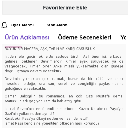
Favorilerime Ekle
Fiyat Alarmı
Stok Alarmı
Ürün Açıklaması
Ödeme Seçenekleri
Yo
BÜYÜK BİR MACERA, AŞK, TARİH VE KARŞI CASUSLUK...
İktidarı ele geçirmek elde sadece birdir. Asıl önemlisi, arkadan
gelmesi beklenen devrimlerdir. Kimler ayak sürüyecek ya da
vazgeçecek, kimler birer Anka misali yükselmekte olan güneşe
doğru uçmaya devam edecektir?
Devrimin yıkmaktan çok kurmak, bunun da bir kültür ve ahlak
meselesi olduğu, sıra şan, şeref ve zenginliğin paylaşılmasına
geldiğinde anlaşılacaktır.
Osman Balcıgil’in bu romanında, en çok Gazi Mustafa Kemal
Atatürk’ün adı geçiyor. Tam da hak ettiği gibi!
İstiklal Savaşı’nın en önemli isimlerinden Kâzım Karabekir Paşa’yla
Gazi’nin yolları neden ayrıldı?
Karabekir Paşa’ya ülkeyi neden ve nasıl dar etti?
İsmet Paşa kendisine yöneltilen öfkeden nasıl korundu?