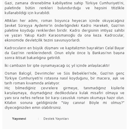
Gazi, zamana direnebilme kabiliyetine sahip Türkiye Cumhuriyeti’ni,
paletinde bütün renkleri bulundurduğu ve hepsini titizlikle
kullanabildiği için kurabildi.
Attıkları her adımı, roman boyunca heyecan içinde okuyacağınız
Şevket Süreyya Aydemir’in önderliğindeki Kadro Hareketi, Gazi’nin
paletine koyduğu renklerden biridir. Kadro dergisinin imtiyaz sahibi
ve yazarı Yakup Kadri Karaosmanoğlu da ona keza. Kadrocular,
ekonomide devletçilik tezini savunuyorlardı.
Kadrocuların en büyük düşmanı ve kapitalizmin bayraktarı Celal Bayar
da Gazi’nin renklerindendi. Onun eliyle önce İş Bankası’nın başına
sonra iktisat bakanlığına getirildi.
İki cambazın bir ipte oynamayacağı üç yıl içinde anlaşılacaktı!
Osman Balcıgil, Devrimciler ve Süs Bebekleri’nde, Gazi’nin genç
Türkiye Cumhuriyeti’ni rotasına nasıl koyduğunu, bir macera, aşk ve
tarih romanı kıvamında anlatıyor.
Hiç bilmediğiniz çevrelere girmeye, tanımadığınız kişilerle
karşılaşmaya, duymadığınız dedikodulara kulak misafiri olmaya ve
yanı sıra nefes nefese bir karşı casusluk romanı okumaya hazır olun.
Kitabın sonuna geldiğinizde “Vay canına! Böyle mi olmuş?”
diyeceğinizden emin olabilirsiniz.
Yayınevi
:
Destek Yayınları