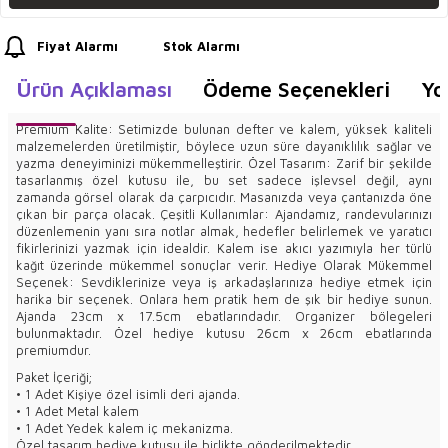
Fiyat Alarmı
Stok Alarmı
Ürün Açıklaması
Ödeme Seçenekleri
Yo
Premium Kalite: Setimizde bulunan defter ve kalem, yüksek kaliteli
malzemelerden üretilmiştir, böylece uzun süre dayanıklılık sağlar ve
yazma deneyiminizi mükemmelleştirir. Özel Tasarım: Zarif bir şekilde
tasarlanmış özel kutusu ile, bu set sadece işlevsel değil, aynı
zamanda görsel olarak da çarpıcıdır. Masanızda veya çantanızda öne
çıkan bir parça olacak. Çeşitli Kullanımlar: Ajandamız, randevularınızı
düzenlemenin yanı sıra notlar almak, hedefler belirlemek ve yaratıcı
fikirlerinizi yazmak için idealdir. Kalem ise akıcı yazımıyla her türlü
kağıt üzerinde mükemmel sonuçlar verir. Hediye Olarak Mükemmel
Seçenek: Sevdiklerinize veya iş arkadaşlarınıza hediye etmek için
harika bir seçenek. Onlara hem pratik hem de şık bir hediye sunun.
Ajanda 23cm x 17.5cm ebatlarındadır. Organizer bölegeleri
bulunmaktadır. Özel hediye kutusu 26cm x 26cm ebatlarında
premiumdur.
Paket İçeriği;
• 1 Adet Kişiye özel isimli deri ajanda.
• 1 Adet Metal kalem
• 1 Adet Yedek kalem iç mekanizma.
Özel tasarım hediye kutusu ile birlikte gönderilmektedir