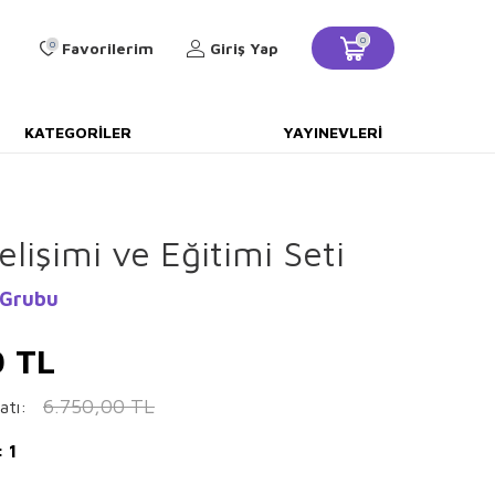
0
0
Favorilerim
Giriş Yap
KATEGORILER
YAYINEVLERI
lişimi ve Eğitimi Seti
 Grubu
0
TL
6.750,00
TL
atı:
 1