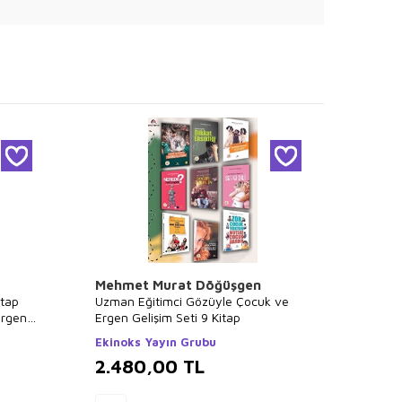
Mehmet Murat Döğüşgen
Gökd
tap
Uzman Eğitimci Gözüyle Çocuk ve
Türkçe
Ergen
Ergen Gelişim Seti 9 Kitap
Luna Y
Ekinoks Yayın Grubu
2.480,00
TL
1.9