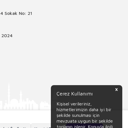
4 Sokak No: 21
© 2024
X
Çerez Kullanımı
Kişisel verileriniz,
hizmetlerimizin daha iyi bir
şekilde sunulması için
mevzuata uygun bir şekilde
toplanıp işlenir. Konuyla ilgili