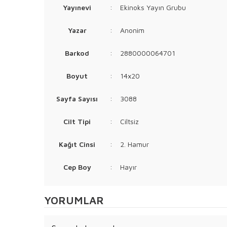
Yayınevi
:
Ekinoks Yayın Grubu
Yazar
:
Anonim
Barkod
:
2880000064701
Boyut
:
14x20
Sayfa Sayısı
:
3088
Cilt Tipi
:
Ciltsiz
Kağıt Cinsi
:
2. Hamur
Cep Boy
:
Hayır
YORUMLAR