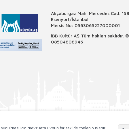
Akçaburgaz Mah. Mercedes Cad. 158
Esenyurt/İstanbul
Mersis No: 0563065227000001
İBB Kültür AŞ Tüm hakları saklıdır. 
08504808946
de sunulması için mevzuata uygun bir şekilde toplanıp işlenir.