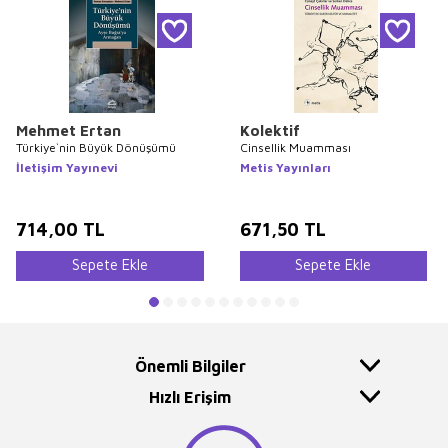
Mehmet Ertan
Kolektif
Türkiye`nin Büyük Dönüşümü
Cinsellik Muamması
İletişim Yayınevi
Metis Yayınları
714,00
TL
671,50
TL
Sepete Ekle
Sepete Ekle
Önemli Bilgiler
Hızlı Erişim