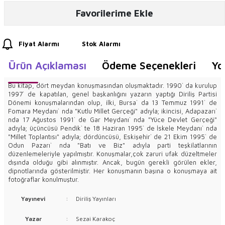
Favorilerime Ekle
Fiyat Alarmı
Stok Alarmı
Ürün Açıklaması
Ödeme Seçenekleri
Yo
Bu kitap, dört meydan konuşmasından oluşmaktadır. 1990` da kurulup
1997` de kapatılan, genel başkanlığını yazarın yaptığı Diriliş Partisi
Dönemi konuşmalarından olup, ilki, Bursa` da 13 Temmuz 1991` de
Fomara Meydanı` nda "Kutlu Millet Gerçeği" adıyla; ikincisi, Adapazarı`
nda 17 Ağustos 1991` de Gar Meydanı` nda "Yüce Devlet Gerçeği"
adıyla; üçüncüsü Pendik` te 18 Haziran 1995` de İskele Meydanı` nda
"Millet Toplantısı" adıyla; dördüncüsü, Eskişehir` de 21 Ekim 1995` de
Odun Pazarı` nda "Batı ve Biz" adıyla parti teşkilatlarının
düzenlemeleriyle yapılmıştır. Konuşmalar,çok zaruri ufak düzeltmeler
dışında olduğu gibi alınmıştır. Ancak, bugün gerekli görülen ekler,
dipnotlarında gösterilmiştir. Her konuşmanın başına o konuşmaya ait
fotoğraflar konulmuştur.
Yayınevi
:
Diriliş Yayınları
Yazar
:
Sezai Karakoç