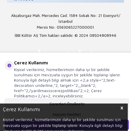
Akçaburgaz Mah. Mercedes Cad. 1584 Sokak No: 21 Esenyurt/
İstanbul
Mersis No: 0563065227000001
İBB Kültür AŞ Tüm hakları saklıdır. © 2024
08504808946
Çerez Kullanımı
Kişisel verileriniz, hizmetlerimizin daha iyi bir şekilde
sunulması için mevzuata uygun bir şekilde toplanıp işlenir.
Konuyla ilgili detaylı bilgi almak için <2;a style="2;text-
decoration:underline;"2; target="2;_blank"2;
href="2;/yardim#ssscerezpolitikasi"2;>2; Çerez
Politikamızı<2;/a>2; inceleyebilirsiniz.
Çerezleri Özelleştir
X
Çerez Kullanımı
Hepsini Reddet
T
-Soft
E-Ticaret
Sistemleriyle Hazırlanmıştır.
Kişisel verileriniz, hizmetlerimizin daha iyi bir şekilde sunulması için
Hepsini Kabul Et
mevzuata uygun bir şekilde toplanıp işlenir. Konuyla ilgili detaylı bilgi
Sepete Ekle