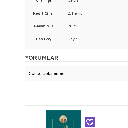
Cilt Tipi
:
Ciltsiz
Kağıt Cinsi
:
2. Hamur
Basım Yılı
:
2025
Cep Boy
:
Hayır
YORUMLAR
Sonuç bulunamadı.