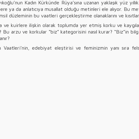
koğlu’nun Kadın Kürkünde Rüya’sına uzanan yaklaşık yüz yıllık 
lere ya da anlatıcıya musallat olduğu metinleri ele alıyor. Bu me
msil düzleminin bu vaatleri gerçekleştirme olanaklarını ve kısıtları
 ve kuirlere ilişkin olarak toplumda yer etmiş korku ve kaygılar
r? Bu arzu ve korkular “biz” kategorisini nasıl kurar? “Biz”in bil
lanır?
 Vaatleri’nin, edebiyat eleştirisi ve feminizmin yanı sıra fels