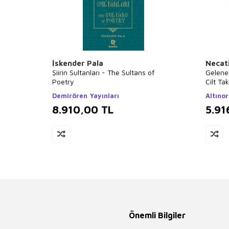
İskender Pala
Necat
Şiirin Sultanları - The Sultans of
Gelene
Poetry
Cilt Ta
Demirören Yayınları
Altınor
8.910,00
TL
5.91
Önemli Bilgiler