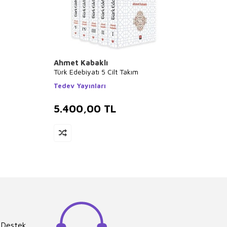
Ahmet Kabaklı
Kolek
Türk Edebiyatı 5 Cilt Takım
Süheyl
Rızâ, 
Tedev Yayınları
Ünver
Kubbea
5.400,00
TL
3.7
 Destek