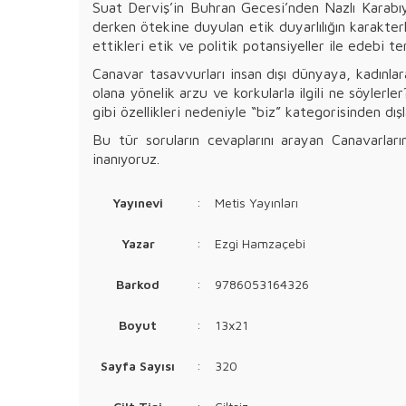
Suat Derviş’in Buhran Gecesi’nden Nazlı Karabıyı
derken ötekine duyulan etik duyarlılığın karakter
ettikleri etik ve politik potansiyeller ile edebi te
Canavar tasavvurları insan dışı dünyaya, kadınlara
olana yönelik arzu ve korkularla ilgili ne söylerle
gibi özellikleri nedeniyle “biz” kategorisinden dış
Bu tür soruların cevaplarını arayan Canavarların
inanıyoruz.
Yayınevi
:
Metis Yayınları
Yazar
:
Ezgi Hamzaçebi
Barkod
:
9786053164326
Boyut
:
13x21
Sayfa Sayısı
:
320