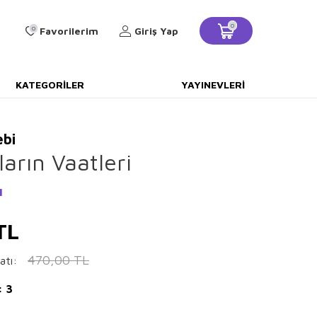
0
0
Favorilerim
Giriş Yap
KATEGORILER
YAYINEVLERI
ebi
arın Vaatleri
ı
TL
470,00
TL
atı:
: 3