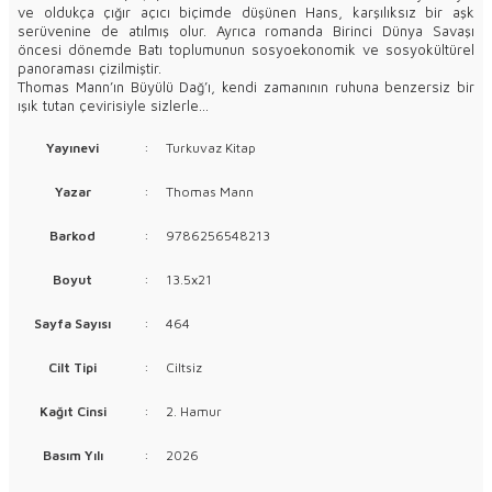
ve oldukça çığır açıcı biçimde düşünen Hans, karşılıksız bir aşk
serüvenine de atılmış olur. Ayrıca romanda Birinci Dünya Savaşı
öncesi dönemde Batı toplumunun sosyoekonomik ve sosyokültürel
panoraması çizilmiştir.
Thomas Mann’ın Büyülü Dağ’ı, kendi zamanının ruhuna benzersiz bir
ışık tutan çevirisiyle sizlerle…
Yayınevi
:
Turkuvaz Kitap
Yazar
:
Thomas Mann
Barkod
:
9786256548213
Boyut
:
13.5x21
Sayfa Sayısı
:
464
Cilt Tipi
:
Ciltsiz
Kağıt Cinsi
:
2. Hamur
Basım Yılı
:
2026