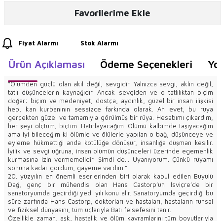
Favorilerime Ekle
Fiyat Alarmı
Stok Alarmı
Ürün Açıklaması
Ödeme Seçenekleri
Yo
“Ölümden güçlü olan akıl değil, sevgidir. Yalnızca sevgi, aklın değil,
tatlı düşüncelerin kaynağıdır. Ancak sevgiden ve o tatlılıktan biçim
doğar: biçim ve medeniyet, dostça, aydınlık, güzel bir insan ilişkisi
hep, kan kurbanının sessizce farkında olarak. Ah evet, bu rüya
gerçekten güzel ve tamamıyla görülmüş bir rüya. Hesabımı çıkardım,
her şeyi ölçtüm, biçtim. Hatırlayacağım. Ölümü kalbimde taşıyacağım
ama iyi bileceğim ki ölümle ve ölülerle yapılan o bağ, düşünceye ve
eyleme hükmettiği anda kötülüğe dönüşür, insanlığa düşman kesilir.
İyilik ve sevgi uğruna, insan ölümün düşünceleri üzerinde egemenlik
kurmasına izin vermemelidir. Şimdi de... Uyanıyorum. Çünkü rüyamı
sonuna kadar gördüm, gayeme vardım.”
20. yüzyılın en önemli eserlerinden biri olarak kabul edilen Büyülü
Dağ, genç bir mühendis olan Hans Castorp’un İsviçre’de bir
sanatoryumda geçirdiği yedi yılı konu alır. Sanatoryumda geçirdiği bu
süre zarfında Hans Castorp; doktorları ve hastaları, hastaların ruhsal
ve fiziksel dünyasını, tüm uçlarıyla Batı felsefesini tanır.
Özellikle zaman, aşk, hastalık ve ölüm kavramlarını tüm boyutlarıyla