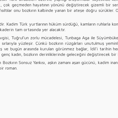
uluk, çok geçmeden hayatının yönünü değiştirecek gizemli bir 
sıltılar onu bozkırın kalbinde yanan bir ateşe doğru sürükler. O
ldir. Kadim Türk yurtlarının hüküm sürdüğü, kamların ruhlarla konu
kaderin tam ortasında yer alacaktır.
vgisi, Tuğrul’un zorlu mücadelesi, Tunbaga Aga ile Süyümbüke H
n sırlarıyla yüzleşir. Çünkü bozkırın rüzgârları unutulmuş yemi
ş ve bugün arasında kurulan görünmez bağlar, İdil’i tarihin hem
 genç kadın, bozkırın derinliklerinde geleceğini değiştirecek bir h
 Bozkırın Sonsuz Yankısı, aşkın zamanı aşan gücünü, kadim inanç
bir roman.