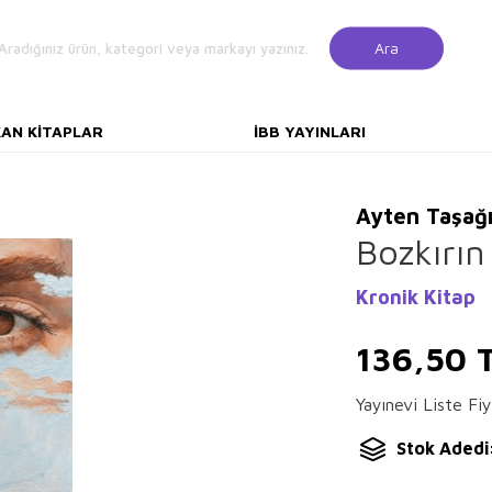
Ara
KAN KITAPLAR
İBB YAYINLARI
Ayten Taşağı
Bozkırın
Kronik Kitap
136,50
T
Yayınevi Liste Fiy
Stok Adedi