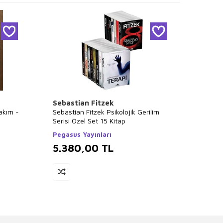
Sebastian Fitzek
Falih 
Takım -
Sebastian Fitzek Psikolojik Gerilim
Tüm Ki
Serisi Özel Set 15 Kitap
Kitap 
Pegasus Yayınları
Poziti
5.380,00
TL
5.3