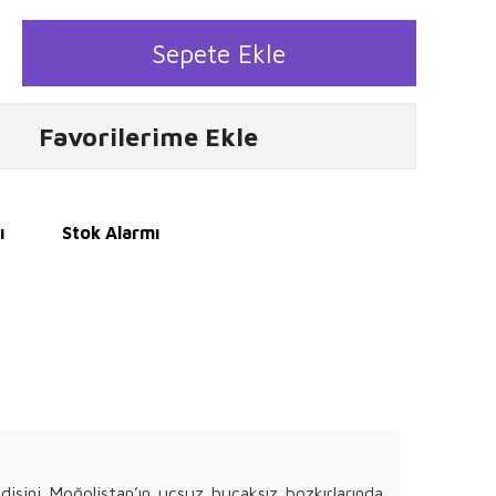
Sepete Ekle
Favorilerime Ekle
ı
Stok Alarmı
disini Moğolistan’ın uçsuz bucaksız bozkırlarında