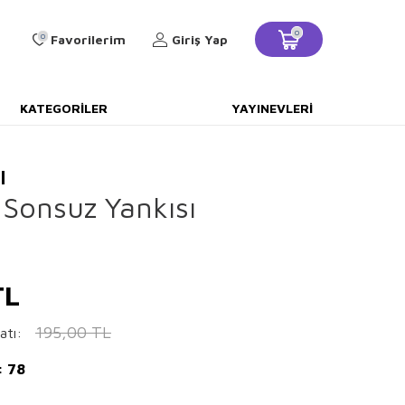
0
0
Favorilerim
Giriş Yap
KATEGORILER
YAYINEVLERI
l
 Sonsuz Yankısı
L
195,00
TL
atı:
: 78