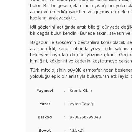
bulur. Bir belgesel çekimi için çıktığı bu yolc
anlam veremediği işaretler ve geçmişten gelen fı
kapılarını aralayacaktır.
İdil gözlerini açtığında artık bildiği dünyada deği
bir çağda bulur kendini. Burada aşkın, savaşın ve 
Bagadur ile Gökçe’nin destanlara konu olacak se
arasında İdil, kendi ruhunda yüzyıllardır saklana
bekleyen hayatları da gün yüzüne çıkarır. Geçmi
kimliğini, köklerini ve kaderini keşfetmeye çalışan
Türk mitolojisinin büyülü atmosferinden beslenen
yolculuğu epik bir anlatıyla buluşturan etkileyici 
Yayınevi
:
Kronik Kitap
Yazar
:
Ayten Taşağıl
Barkod
:
9786258799040
Boyut
:
13.5x21