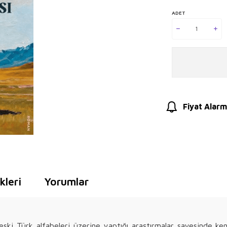
ADET
Fiyat Alarm
leri
Yorumlar
 eski Türk alfabeleri üzerine yaptığı araştırmalar sayesinde ken