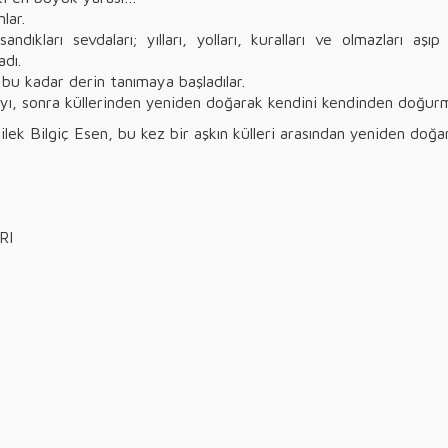
lar.
 sandıkları sevdaları; yılları, yolları, kuralları ve olmazları a
dı.
z bu kadar derin tanımaya başladılar.
ayı, sonra küllerinden yeniden doğarak kendini kendinden doğurm
lek Bilgiç Esen, bu kez bir aşkın külleri arasından yeniden doğa
…
ARI