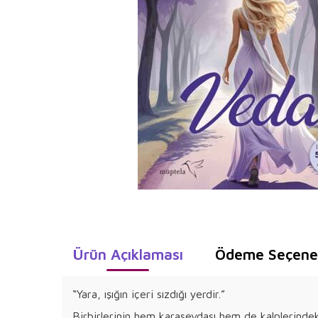
Ürün Açıklaması
Ödeme Seçenek
“Yara, ışığın içeri sızdığı yerdir.”
Birbirlerinin hem karasevdası hem de kalplerind