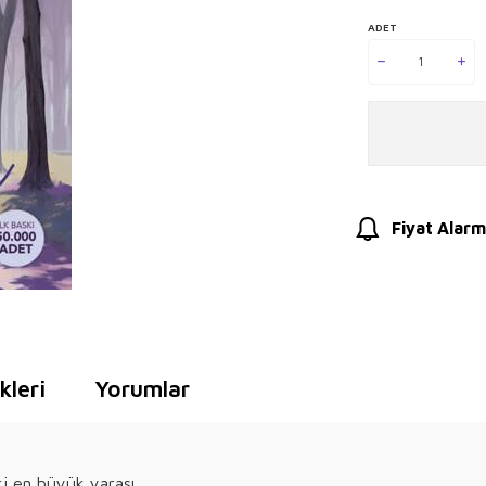
ADET
Fiyat Alarm
leri
Yorumlar
eki en büyük yarası…