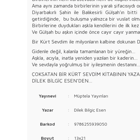
Ama aynı zamanda birbirlerinin yaralı şifacısıydı on
Diyarbakırlı Şahin ile Balıkesirli Gülşah’ın bitti
getirdiğinde, bu buluşma yalnızca bir vuslat olma
Birbirlerine duydukları aşkla kendilerini de ilk ke
Ve Gülşah bu aşkın içinde önce cayır cayır yanm
Bir Kürt Sevdim ile milyonların kalbine dokunan Di
Gidenle değil, kalanla tamamlanan bir yüreğin…
Aşkla, acıyla, inatla yeniden yazılan bir kaderin…
Ve sevdayla yoğrulmuş bir iyileşmenin destanını
ÇOKSATAN BİR KÜRT SEVDİM KİTABININ YAZ
DİLEK BİLGİÇ ESEN’DEN…
Yayınevi
:
Müptela Yayınları
Yazar
:
Dilek Bilgiç Esen
Barkod
:
9786255939050
Boyut
:
13x21