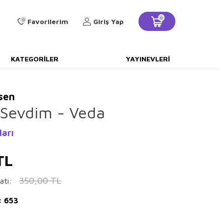
0
0
Favorilerim
Giriş Yap
KATEGORILER
YAYINEVLERI
Esen
 Sevdim - Veda
ları
TL
350,00
TL
atı:
: 653