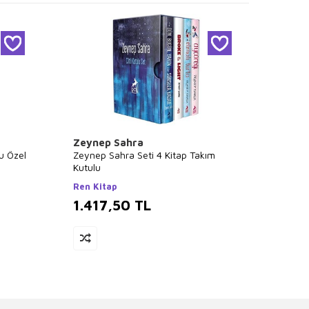
Zeynep Sahra
Elle 
u Özel
Zeynep Sahra Seti 4 Kitap Takım
Off - 
Kutulu
Kitap
Ren Kitap
Yabanc
1.417,50
TL
1.31