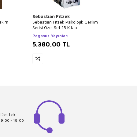
Sebastian Fitzek
Falih 
Takım -
Sebastian Fitzek Psikolojik Gerilim
Tüm Ki
Serisi Özel Set 15 Kitap
Kitap 
Pegasus Yayınları
Poziti
5.380,00
TL
5.3
 Destek
 09:00 - 18:00