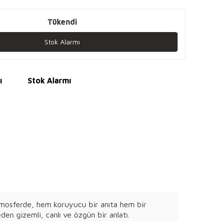
Tükendi
Stok Alarmı
ı
Stok Alarmı
r atmosferde, hem koruyucu bir anıta hem bir
en gizemli, canlı ve özgün bir anlatı.