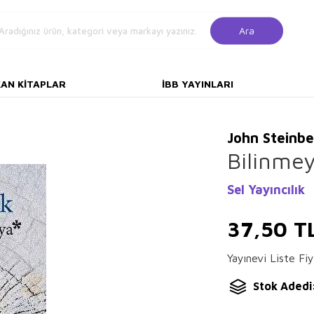
Ara
KAN KITAPLAR
İBB YAYINLARI
John Steinb
Bilinmey
Sel Yayıncılık
37,50
T
Yayınevi Liste Fiy
Stok Adedi