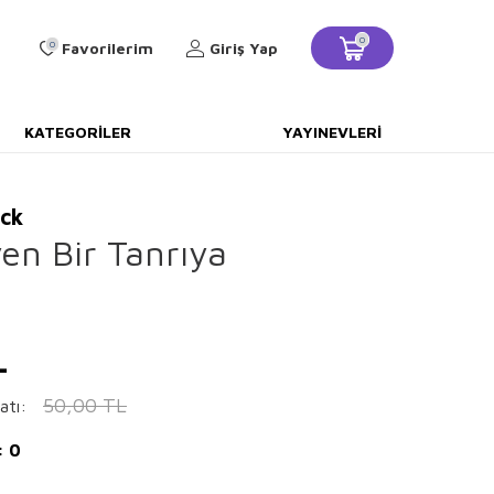
0
0
Favorilerim
Giriş Yap
KATEGORILER
YAYINEVLERI
eck
en Bir Tanrıya
L
50,00
TL
atı:
: 0