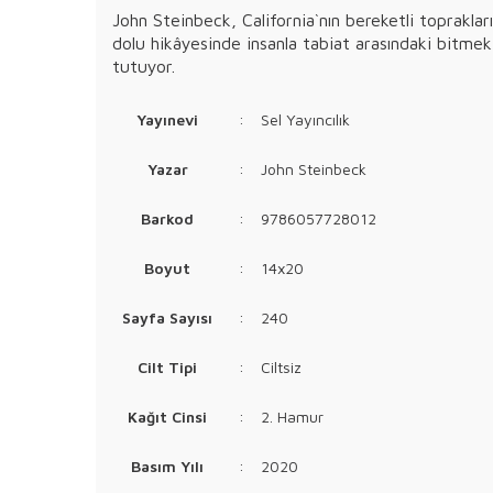
John Steinbeck, California`nın bereketli toprakla
dolu hikâyesinde insanla tabiat arasındaki bitmek 
tutuyor.
Yayınevi
:
Sel Yayıncılık
Yazar
:
John Steinbeck
Barkod
:
9786057728012
Boyut
:
14x20
Sayfa Sayısı
:
240
Cilt Tipi
:
Ciltsiz
Kağıt Cinsi
:
2. Hamur
Basım Yılı
:
2020