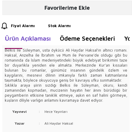
Favorilerime Ekle
Fiyat Alarmı
Stok Alarmı
Ürün Açıklaması
Ödeme Seçenekleri
Yo
Belkıs ile Süleyman, usta öykücü Ali Haydar Haksal’ın altıncı romanı.
Haksal, Anzelha ile İbrahim ve Mum ile Pervane’de olduğu gibi bu
romanında da İslam medeniyetindeki büyük edebiyat birikimini taze
bir duyarlıkla yeniden ele almakta. Merkezinde Kur’an kıssaları
bulunan bu romanlar, günümüz insanının gündelik özlem ve
kaygılarını, mesnevi dilinin imkanıyla farklı zaman katmanlarına
taşımakta; böylece okuyucuya geniş bir kavrayış ufku sunmaktadır.
Sıklıkla araya şiirin sızdığı Belkıs ile Süleyman, okuru, kendi
zamanından kopmadan, mucizenin hayatın her ânını bürüdüğü bir
peygamberin etkisine tanıklık etmeye, aşkın en saf halini görmeye,
kuşların diliyle varlığın anlamını kavramaya davet ediyor.
Yayınevi
:
Hece Yayınları
Yazar
:
Ali Haydar Haksal