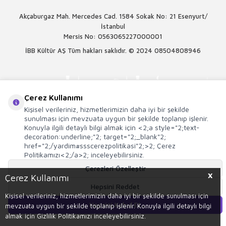
Akçaburgaz Mah. Mercedes Cad. 1584 Sokak No: 21 Esenyurt/
İstanbul
Mersis No: 0563065227000001
İBB Kültür AŞ Tüm hakları saklıdır. © 2024
08504808946
Çerez Kullanımı
Kişisel verileriniz, hizmetlerimizin daha iyi bir şekilde
sunulması için mevzuata uygun bir şekilde toplanıp işlenir.
Konuyla ilgili detaylı bilgi almak için <2;a style="2;text-
decoration:underline;"2; target="2;_blank"2;
href="2;/yardim#ssscerezpolitikasi"2;>2; Çerez
Politikamızı<2;/a>2; inceleyebilirsiniz.
Çerezleri Özelleştir
X
Çerez Kullanımı
Hepsini Reddet
T
-Soft
E-Ticaret
Sistemleriyle Hazırlanmıştır.
Kişisel verileriniz, hizmetlerimizin daha iyi bir şekilde sunulması için
Hepsini Kabul Et
mevzuata uygun bir şekilde toplanıp işlenir. Konuyla ilgili detaylı bilgi
Sepete Ekle
almak için Gizlilik Politikamızı inceleyebilirsiniz.