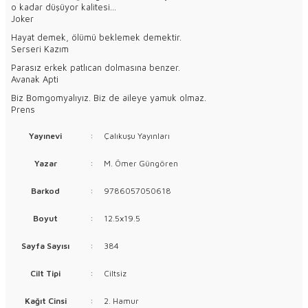
o kadar düşüyor kalitesi…
Joker
Hayat demek, ölümü beklemek demektir.
Serseri Kazım
Parasız erkek patlıcan dolmasına benzer.
Avanak Apti
Biz Bomgomyalıyız. Biz de aileye yamuk olmaz.
Prens
Yayınevi
:
Çalıkuşu Yayınları
Yazar
:
M. Ömer Güngören
Barkod
:
9786057050618
Boyut
:
12.5x19.5
Sayfa Sayısı
:
384
Cilt Tipi
:
Ciltsiz
Kağıt Cinsi
:
2. Hamur