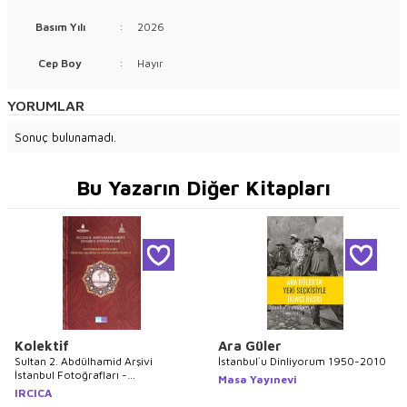
Basım Yılı
:
2026
Cep Boy
:
Hayır
YORUMLAR
Sonuç bulunamadı.
Bu Yazarın Diğer Kitapları
Kolektif
Ara Güler
Sultan 2. Abdülhamid Arşivi
İstanbul`u Dinliyorum 1950-2010
İstanbul Fotoğrafları -
Masa Yayınevi
Photographs of Istanbul From the
IRCICA
Archives of Sultan Abdülhamid 2