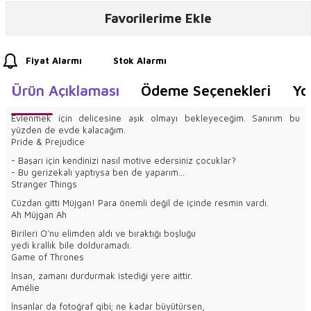
Favorilerime Ekle
Fiyat Alarmı
Stok Alarmı
Ürün Açıklaması
Ödeme Seçenekleri
Yo
Evlenmek için delicesine aşık olmayı bekleyeceğim. Sanırım bu
yüzden de evde kalacağım.
Pride & Prejudice
- Başarı için kendinizi nasıl motive edersiniz çocuklar?
- Bu gerizekalı yaptıysa ben de yaparım…
Stranger Things
Cüzdan gitti Müjgan! Para önemli değil de içinde resmin vardı.
Ah Müjgan Ah
Birileri O’nu elimden aldı ve bıraktığı boşluğu
yedi krallık bile dolduramadı.
Game of Thrones
İnsan, zamanı durdurmak istediği yere aittir.
Amélie
İnsanlar da fotoğraf gibi; ne kadar büyütürsen,