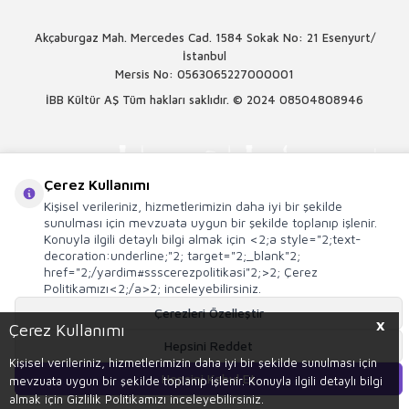
Akçaburgaz Mah. Mercedes Cad. 1584 Sokak No: 21 Esenyurt/
İstanbul
Mersis No: 0563065227000001
İBB Kültür AŞ Tüm hakları saklıdır. © 2024
08504808946
Çerez Kullanımı
Kişisel verileriniz, hizmetlerimizin daha iyi bir şekilde
sunulması için mevzuata uygun bir şekilde toplanıp işlenir.
Konuyla ilgili detaylı bilgi almak için <2;a style="2;text-
decoration:underline;"2; target="2;_blank"2;
href="2;/yardim#ssscerezpolitikasi"2;>2; Çerez
Politikamızı<2;/a>2; inceleyebilirsiniz.
Çerezleri Özelleştir
X
Çerez Kullanımı
Hepsini Reddet
T
-Soft
E-Ticaret
Sistemleriyle Hazırlanmıştır.
Kişisel verileriniz, hizmetlerimizin daha iyi bir şekilde sunulması için
Hepsini Kabul Et
mevzuata uygun bir şekilde toplanıp işlenir. Konuyla ilgili detaylı bilgi
Sepete Ekle
almak için Gizlilik Politikamızı inceleyebilirsiniz.