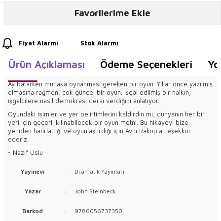
Favorilerime Ekle
Fiyat Alarmı
Stok Alarmı
Ürün Açıklaması
Ödeme Seçenekleri
Yo
Ay batarken mutlaka oynanması gereken bir oyun. Yıllar önce yazılmış
olmasına rağmen, çok güncel bir oyun. İşgal edilmiş bir halkın,
işgalcilere nasıl demokrasi dersi verdiğini anlatıyor.
Oyundaki isimler ve yer belirtimlerini kaldırdın mı, dünyanın her bir
yeri için geçerli kılınabilecek bir oyun metni. Bu hikayeyi bize
yeniden hatırlattığı ve oyunlaştırdığı için Avni Rakop`a Teşekkür
ederiz.
- Nazif Uslu
Yayınevi
:
Dramatik Yayınları
Yazar
:
John Steinbeck
Barkod
:
9786056737350