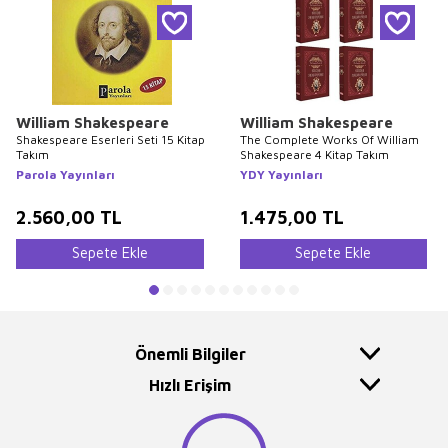
William Shakespeare
William Shakespeare
Shakespeare Eserleri Seti 15 Kitap
The Complete Works Of William
Takım
Shakespeare 4 Kitap Takım
Parola Yayınları
YDY Yayınları
2.560,00
TL
1.475,00
TL
Sepete Ekle
Sepete Ekle
Önemli Bilgiler
Hızlı Erişim