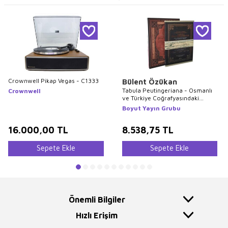
Crownwell Pikap Vegas - C1333
Bülent Özükan
Tabula Peutingeriana - Osmanlı
Crownwell
ve Türkiye Coğrafyasındaki
İzleriyle 2000 Yıllık Roma Yol
Boyut Yayın Grubu
Haritası
16.000,00
TL
8.538,75
TL
Sepete Ekle
Sepete Ekle
Önemli Bilgiler
Hızlı Erişim