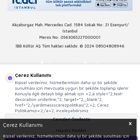
Akçaburgaz Mah. Mercedes Cad. 1584 Sokak No: 21 Esenyurt/
İstanbul
Mersis No: 0563065227000001
İBB Kültür AŞ Tüm hakları saklıdır. © 2024
08504808946
Çerez Kullanımı
Kişisel verileriniz, hizmetlerimizin daha iyi bir şekilde
sunulması için mevzuata uygun bir şekilde toplanıp işlenir.
Konuyla ilgili detaylı bilgi almak için <2;a style="2;text-
decoration:underline;"2; target="2;_blank"2;
href="2;/yardim#ssscerezpolitikasi"2;>2; Çerez
Politikamızı<2;/a>2; inceleyebilirsiniz.
Çerezleri Özelleştir
X
Çerez Kullanımı
Hepsini Reddet
T
-Soft
E-Ticaret
Sistemleriyle Hazırlanmıştır.
Kişisel verileriniz, hizmetlerimizin daha iyi bir şekilde sunulması için