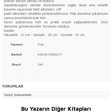
plakları elinizin altında ve kolayca
ulaşabileceğiniz şekilde düzenlemenizi sağlar. Basit ama estetik
tasarımı sayesinde tekli albümleri, çift
plaklı albümleri rahatlıkla yerleştirebilirsiniz. Plak standınızı pikabınızın
yanına konumlandırarak tüm
favori plaklarınıza hızlı ve pratik erişim sağlayabilirsiniz. Ürün
demonte gönderilecektir. Kurulumu oldukça
basittir.
Yükseklik : 21 cm - Genişlik : 25 cm - Uzunluk : 41 cm
Yayınevi
:
Plak
Barkod
:
8683672888217
Boyut
:
0x0
.
:
.
YORUMLAR
Sonuç bulunamadı.
Bu Yazarın Diğer Kitapları