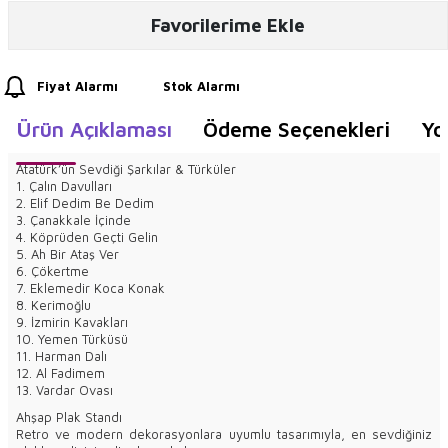
Favorilerime Ekle
Fiyat Alarmı
Stok Alarmı
Ürün Açıklaması
Ödeme Seçenekleri
Yo
Atatürk’ün Sevdiği Şarkılar & Türküler
1. Çalın Davulları
2. Elif Dedim Be Dedim
3. Çanakkale İçinde
4. Köprüden Geçti Gelin
5. Ah Bir Ataş Ver
6. Çökertme
7. Eklemedir Koca Konak
8. Kerimoğlu
9. İzmirin Kavakları
10. Yemen Türküsü
11. Harman Dalı
12. Al Fadimem
13. Vardar Ovası
Ahşap Plak Standı
Retro ve modern dekorasyonlara uyumlu tasarımıyla, en sevdiğiniz