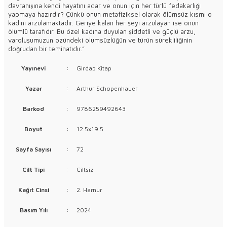
davranışına kendi hayatını adar ve onun için her türlü fedakarlığı
yapmaya hazırdır? Çünkü onun metafiziksel olarak ölümsüz kısmı o
kadını arzulamaktadır. Geriye kalan her şeyi arzulayan ise onun
ölümlü tarafıdır. Bu özel kadına duyulan şiddetli ve güçlü arzu,
varoluşumuzun özündeki ölümsüzlüğün ve türün sürekliliğinin
doğrudan bir teminatıdır.”
Yayınevi
:
Girdap Kitap
Yazar
:
Arthur Schopenhauer
Barkod
:
9786259492643
Boyut
:
12.5x19.5
Sayfa Sayısı
:
72
Cilt Tipi
:
Ciltsiz
Kağıt Cinsi
:
2. Hamur
Basım Yılı
:
2024