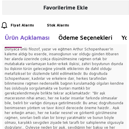
Favorilerime Ekle
Fiyat Alarmı
Stok Alarmı
Ürün Açıklaması
Ödeme Seçenekleri
Yo
Dünyaca ünlü filozof, yazar ve eğitmen Arthur Schopenhauer’in
kaleme aldığı bu eserde, insanoğlunun var olduğu günden itibaren
her alanda üzerinde çokça düşünülmesine rağmen ortak bir
mutabakata varılamayan kadın-erkek ilişkisi, zahiri boyutunun dışında
bu ilişkinin türün geleceğine yönelik etkilerinin de dahil olduğu
metafiziksel bir düzlemde tahlil edilmektedir. Bu doğrultuda
Schopenhauer, kadınlar ve erkelere dair, herkes tarafından
bilinmesine rağmen nedensellik bağının kurulamadığı olguları kendine
has üslubuyla sorgulamakta ve bunları mantıklı bir
gerekçelendirmeyle birlikte tekrar açıklamaktadır: “Bir aşk
macerasının nihai amacı, her ne kadar insanlar farkında olmasalar
bile, belirli bir varlığın dünyaya getirilmesidir. Bu amaç doğrultusunda
benimsenen yöntem ve tavır ikincil derecede öneme haizdir… Aşık
her erkeğin amacı, her ne kadar nesnel ve görkemli görülmesine
rağmen, sınırları belli olan bir bireyi yaratmaktır ve bunun böyle
olması, karşılıklı sevgiden ziyade tek taraflı bir sahiplenme olgusuyla
doğrulanır… Öyleyse neden bir aşık, sevdiğinin her bakışı ve her