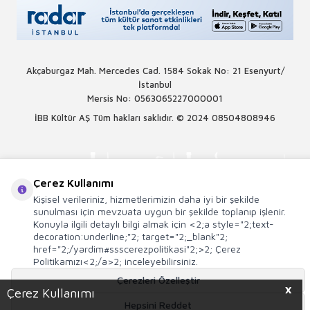
Akçaburgaz Mah. Mercedes Cad. 1584 Sokak No: 21 Esenyurt/
İstanbul
Mersis No: 0563065227000001
İBB Kültür AŞ Tüm hakları saklıdır. © 2024
08504808946
Çerez Kullanımı
Kişisel verileriniz, hizmetlerimizin daha iyi bir şekilde
sunulması için mevzuata uygun bir şekilde toplanıp işlenir.
Konuyla ilgili detaylı bilgi almak için <2;a style="2;text-
decoration:underline;"2; target="2;_blank"2;
href="2;/yardim#ssscerezpolitikasi"2;>2; Çerez
Politikamızı<2;/a>2; inceleyebilirsiniz.
Çerezleri Özelleştir
X
Çerez Kullanımı
Hepsini Reddet
T
-Soft
E-Ticaret
Sistemleriyle Hazırlanmıştır.