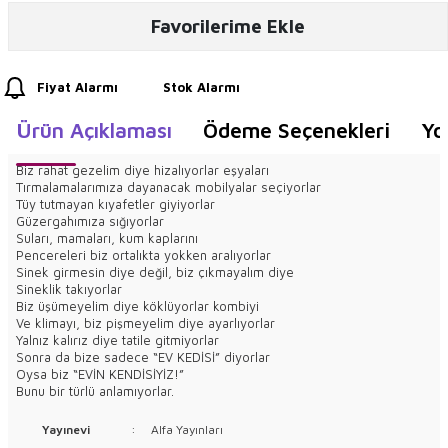
Favorilerime Ekle
Fiyat Alarmı
Stok Alarmı
Ürün Açıklaması
Ödeme Seçenekleri
Yo
Biz rahat gezelim diye hizalıyorlar eşyaları
Tırmalamalarımıza dayanacak mobilyalar seçiyorlar
Tüy tutmayan kıyafetler giyiyorlar
Güzergahımıza sığıyorlar
Suları, mamaları, kum kaplarını
Pencereleri biz ortalıkta yokken aralıyorlar
Sinek girmesin diye değil, biz çıkmayalım diye
Sineklik takıyorlar
Biz üşümeyelim diye köklüyorlar kombiyi
Ve klimayı, biz pişmeyelim diye ayarlıyorlar
Yalnız kalırız diye tatile gitmiyorlar
Sonra da bize sadece “EV KEDİSİ” diyorlar
Oysa biz “EVİN KENDİSİYİZ!”
Bunu bir türlü anlamıyorlar.
Yayınevi
:
Alfa Yayınları