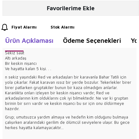
Favorilerime Ekle
Fiyat Alarmı
Stok Alarmı
Ürün Açıklaması
Ödeme Seçenekleri
Yo
Sekiz saat
Altı arkadaş
Bir keskin nişancı
Ve hayatta kalan 5 kişi. . .
n sekiz yaşındaki Red ve arkadaşları bir karavanla Bahar Tatili için
yola çıkarlar. Fakat karavan ıssız bir yerde bozulur. Tekerlekler birer
birer patlarken gruptakiler bunun bir kaza olmadığını anlarlar.
Karanlıkta onları izleyen bir keskin nişancı vardır; Red ve
arkadaşlarının kim olduklarını çok iyi bilmektedir. Ne var ki gruptan
birinin bir sırrı vardır ve keskin nişancı bu sır için onu öldürmeye
hazırdır.
Grup; umutsuzca yardım almaya ve hedefin kim olduğunu bulmaya
çalışırken aralarındaki gerilim de ölümcül seviyelere ulaşır. Bu gece
herkes hayatta kalamayacaktır…