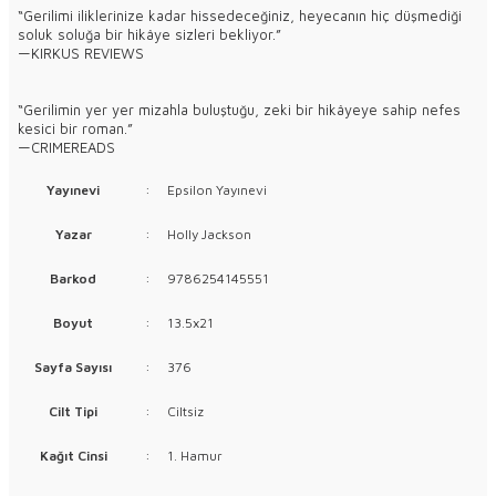
“Gerilimi iliklerinize kadar hissedeceğiniz, heyecanın hiç düşmediği
soluk soluğa bir hikâye sizleri bekliyor.”
—KIRKUS REVIEWS
“Gerilimin yer yer mizahla buluştuğu, zeki bir hikâyeye sahip nefes
kesici bir roman.”
—CRIMEREADS
Yayınevi
:
Epsilon Yayınevi
Yazar
:
Holly Jackson
Barkod
:
9786254145551
Boyut
:
13.5x21
Sayfa Sayısı
:
376
Cilt Tipi
:
Ciltsiz
Kağıt Cinsi
:
1. Hamur