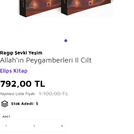
Ragıp Şevki Yeşim
Allah’ın Peygamberleri II Cilt
Elips Kitap
792,00
TL
1.100,00
TL
Yayınevi Liste Fiyatı:
Stok Adedi: 5
ADET