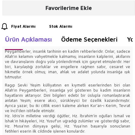
Favorilerime Ekle
Fiyat Alarmı
Stok Alarmı
Ürün Açıklaması
Ödeme Seçenekleri
Yo
Peygamberler, insanlık tarihinin en kadim rehberleridir. Onlar, sadece
Allah’ın kelamını vahyetmekle kalmamış; insanların kalplerini, akıllarını
ve davranışlarını doğru yola yönlendirmek için gayret etmişlerdir. Her
biri, karşılaştığı zorluklar ve engellere rağmen sabır, cesaret ve
hikmetle örnek olmuş; iman, ahlak ve adalet yolunda insanlığa ışık
tutmuştur.
Ragıp Şevki Yeşim külliyatının en kıymetli eserlerinden biri olan
Allah’ın Peygamberleri, insanlığa yol gösteren bu kadim insanların
hayatlarını aktarıyor. Dinî bilgileri edebî bir üslupla romanlaştırarak
anlatan Yeşim; esere akıcı, sürükleyici bir özellik kazandırmıştır.
Ayrıca yazar; bu iki ciltlik eseri kaleme alırken Kur’an-ı Kerim, Tevrat
ve İncil’den istifade etmiştir.
Hz. İdris’in milletine verdiği öğütler, Hz. İbrahim’in oğulları İsmail ve
İshak’ın hikâyeleri, Hz. Yusuf’un uğradığı zulümler ve gösterdiği sabır,
Hz. Musa’nın dünyaya gelişi, Hz. Yuşa’nın başarıyla sonuçlanan
fetihleri eserin ilk cildinde işlenen konulardır.