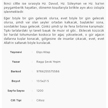
İkinci ciltte ise sırasıyla Hz. Davud, Hz. Süleyman ve Hz. İsa’nın
peygamberlik hayatları, dönemin koşullarıyla birlikte aynı akıcı üslupla
işlenmektedir.
Eğer böyle bir gün gelecek olursa, evet böyle bir gün gelecek
olursa, şimdi var olan şeyler ortadan kalkacak, baştakiler sona,
sondakiler başa gelecek. Çünkü şimdi iyi ile fena birbirine karışmıştır.
Tıpkı tarlalardaki iyi taneli başak ile muzır ot gibi... Ekilecek küçücük
bir hardal tohumundan koskoca bir ağaç yükselecek, o gür ağacın
dallarına kuşlar konacak, gölgesine de insanlar çıkacak, evet, evet
Allah’ın saltanatı böyle kurulacak.
Yayınevi
:
Elips Kitap
Yazar
:
Ragıp Şevki Yeşim
Barkod
:
9786255575586
Boyut
:
13.5x21.5
Sayfa Sayısı
:
1200
Cilt Tipi
:
Ciltsiz