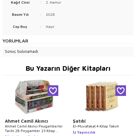
Kağıt Cinsi
:
2. Hamur
Basım Yılı
:
2026
Cep Boy
:
Hayır
YORUMLAR
Sonuç bulunamadı.
Bu Yazarın Diğer Kitapları
Ahmet Cemil Akıncı
Şatıbi
Ahmet Cemil Akıncı Peygamberler
El-Muvafakat 4 Kitap Takım
Tarihi 28 Peygamber 23 Kitap
İz Yayıncılık
Takım Kutulu