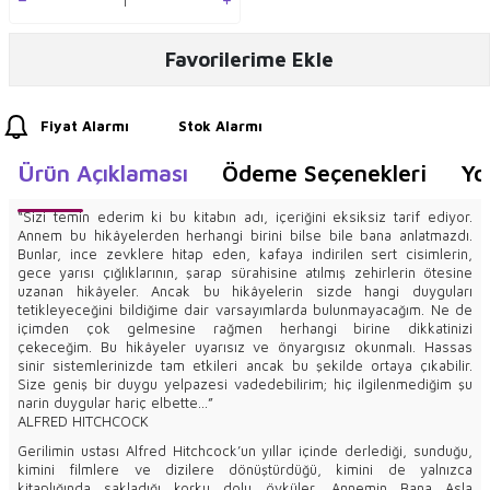
Favorilerime Ekle
Fiyat Alarmı
Stok Alarmı
Ürün Açıklaması
Ödeme Seçenekleri
Yo
“Sizi temin ederim ki bu kitabın adı, içeriğini eksiksiz tarif ediyor.
Annem bu hikâyelerden herhangi birini bilse bile bana anlatmazdı.
Bunlar, ince zevklere hitap eden, kafaya indirilen sert cisimlerin,
gece yarısı çığlıklarının, şarap sürahisine atılmış zehirlerin ötesine
uzanan hikâyeler. Ancak bu hikâyelerin sizde hangi duyguları
tetikleyeceğini bildiğime dair varsayımlarda bulunmayacağım. Ne de
içimden çok gelmesine rağmen herhangi birine dikkatinizi
çekeceğim. Bu hikâyeler uyarısız ve önyargısız okunmalı. Hassas
sinir sistemlerinizde tam etkileri ancak bu şekilde ortaya çıkabilir.
Size geniş bir duygu yelpazesi vadedebilirim; hiç ilgilenmediğim şu
narin duygular hariç elbette...”
ALFRED HITCHCOCK
Gerilimin ustası Alfred Hitchcock’un yıllar içinde derlediği, sunduğu,
kimini filmlere ve dizilere dönüştürdüğü, kimini de yalnızca
kitaplığında sakladığı korku dolu öyküler, Annemin Bana Asla