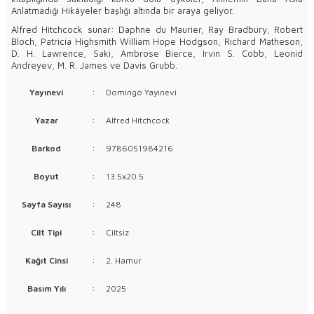
Anlatmadığı Hikâyeler başlığı altında bir araya geliyor.
Alfred Hitchcock sunar: Daphne du Maurier, Ray Bradbury, Robert
Bloch, Patricia Highsmith William Hope Hodgson, Richard Matheson,
D. H. Lawrence, Saki, Ambrose Bierce, Irvin S. Cobb, Leonid
Andreyev, M. R. James ve Davis Grubb.
Yayınevi
:
Domingo Yayınevi
Yazar
:
Alfred Hitchcock
Barkod
:
9786051984216
Boyut
:
13.5x20.5
Sayfa Sayısı
:
248
Cilt Tipi
:
Ciltsiz
Kağıt Cinsi
:
2. Hamur
Basım Yılı
:
2025