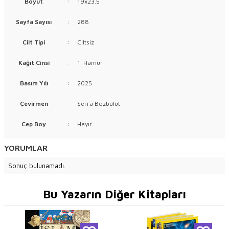
Boyut
:
19x23.5
Sayfa Sayısı
:
288
Cilt Tipi
:
Ciltsiz
Kağıt Cinsi
:
1. Hamur
Basım Yılı
:
2025
Çevirmen
:
Serra Bozbulut
Cep Boy
:
Hayır
YORUMLAR
Sonuç bulunamadı.
Bu Yazarın Diğer Kitapları