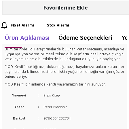
Favorilerime Ekle
Fiyat Alarmı
Stok Alarmı
Ürün Açıklaması
Ödeme Seçenekleri
Yo
Bilim tarihiyle ilgili araştırmalarda bulunan Peter Macinnis, insanlığa ve
uygarlığa yön veren bilimsel-teknolojik keşiflerin nasıl ortaya çıktığını
ve dünyamıza ne gibi etkilerde bulunduğunu okuyucuyla paylaşıyor.
"100 Keşif" baktığımız, dokunduğumuz, hayatımıza anlam katan her
şeyin altında bilimsel keşiflere ilişkin yoğun bir emeğin varlığını gözler
önüne seriyor.
"100 Keşif" bir anlamda kendi yaşamımızın tarihini sunuyor.
Yayınevi
:
Elips Kitap
Yazar
:
Peter Macinnis
Barkod
:
9786054232734